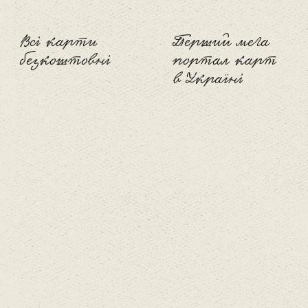
Всі карти
Перший мега
безкоштовні
портал карт
в Україні