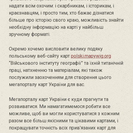
надати всім охочим: і скарбникам, і історикам, і
краєзнавцям, і просто тим, хто бажає дізнатися
більше про історію свого краю, можливість знайти
необхідну інформацію на карті у найбільш
зручному форматі.
Окремо хочемо висловити велику подяку
польському веб-сайту карт
polski.mapywig.org
“Військового інституту географії” та їхній титанічній
праці, натхненню та матеріалам, які також
послужили заохоченням для створення цього
мегапорталу карт України для вас.
Мегапорталу карт України є куди прагнути та
розвиватися. Ми намагатимемося робити все
можливе, щоб ви могли користуватися з кожним
разом все більш якісними та цікавими картами, і
покращувати точність всіх прив’язаних карт для