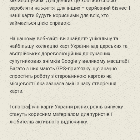
металошукача. Для деяких це хобі або спосіб
заробляти на життя, для інших – серйозний бізнес. І
наші карти будуть корисними для всіх, хто
займається цією справою.
На нашому веб-сайті ви знайдете унікальну та
найбільшу колекцію карт України: від царських та
австрійських дореволюційних до сучасних
супутникових знімків Google у великому масштабі.
Багато з них мають GPS-прив’язку, що значно
спростить роботу з старовинною картою на
місцевості, яка зазнала змін з часу створення
карти.
Топографічні карти України різних років випуску
стануть корисним матеріалом для туристів і
любителів активного відпочинку.