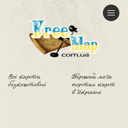
Freemap
Всі карти
Перший мега
безкоштовні
портал карт
в Україні