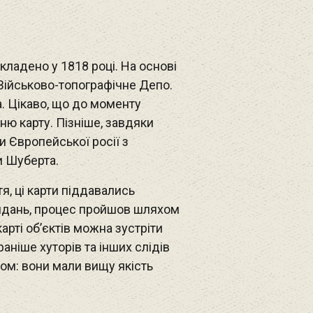
кладено у 1818 році. На основі
 Військово-топографічне Депо.
. Цікаво, що до моменту
ю карту. Пізніше, завдяки
и Європейської росії з
и Шуберта.
я, ці карти піддавались
видань, процес пройшов шляхом
арті об’єктів можна зустріти
аніше хуторів та інших слідів
ом: вони мали вищу якість