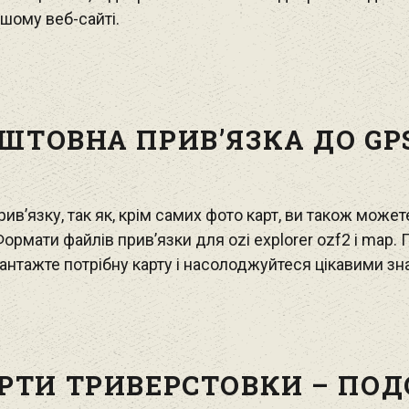
шому веб-сайті.
ШТОВНА ПРИВ’ЯЗКА ДО GPS
прив’язку, так як, крім самих фото карт, ви також мож
Формати файлів прив’язки для ozi explorer ozf2 і map.
вантажте потрібну карту і насолоджуйтеся цікавими зн
РТИ ТРИВЕРСТОВКИ – ПОД