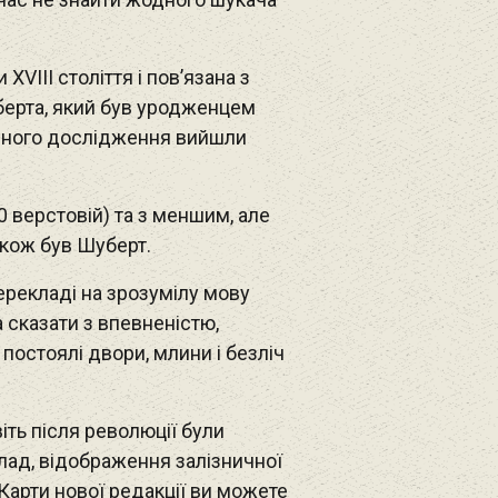
VIII століття і пов’язана з
берта, який був уродженцем
фічного дослідження вийшли
0 верстовій) та з меншим, але
акож був Шуберт.
перекладі на зрозумілу мову
 сказати з впевненістю,
 постоялі двори, млини і безліч
іть після революції були
клад, відображення залізничної
. Карти нової редакції ви можете