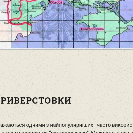
ТРИВЕРСТОВКИ
важаються одними з найпопулярніших і часто викори
 з таким словом, як “металлошукач”. Можливо, в наш 