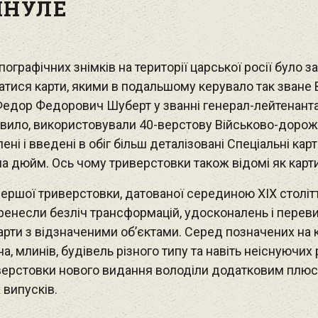
НУЛЕ
рафічних знімків на території царської росії було за
атися карти, якими в подальшому керувало так зване
 Федор Федорович Шуберт у званні генерал-лейтенанта
авило, використовували 40-верстову Військово-дорожн
ні і введені в обіг більш деталізовані Спеціальні карт
а дюйм. Ось чому триверстовки також відомі як карт
ершої триверстовки, датованої серединою XIX столітт
еренесли безліч трансформацій, удосконалень і пере
арти з відзначеними об’єктами. Серед позначених на к
, млинів, будівель різного типу та навіть неіснуючих р
иверстовки нового видання володіли додатковим плюс
 випусків.