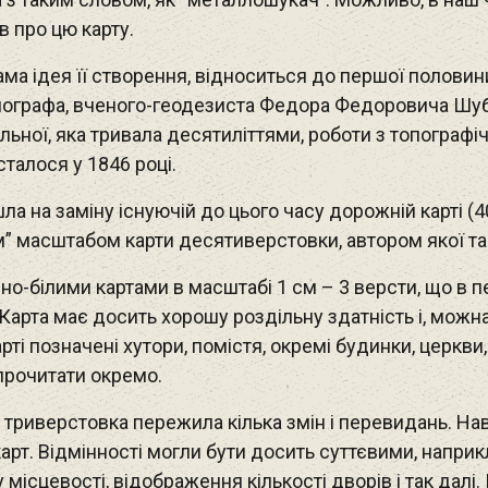
в про цю карту.
ма ідея її створення, відноситься до першої половини X
опографа, вченого-геодезиста Федора Федоровича Шу
льної, яка тривала десятиліттями, роботи з топогра
талося у 1846 році.
а на заміну існуючій до цього часу дорожній карті (4
” масштабом карти десятиверстовки, автором якої т
рно-білими картами в масштабі 1 см – 3 версти, що в 
 Карта має досить хорошу роздільну здатність і, можна
рті позначені хутори, помістя, окремі будинки, церкви,
 прочитати окремо.
 триверстовка пережила кілька змін і перевидань. Нав
карт. Відмінності могли бути досить суттєвими, напри
у місцевості, відображення кількості дворів і так далі