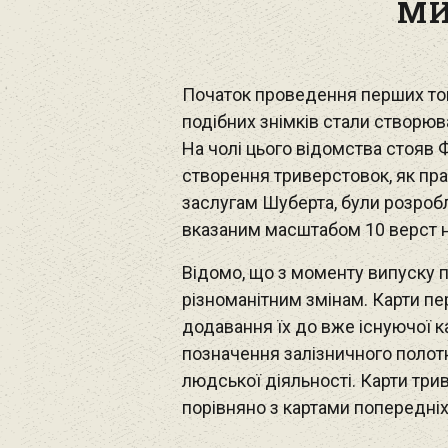
МИ
Початок проведення перших топог
подібних знімків стали створюв
На чолі цього відомства стояв
створення триверстовок, як пр
заслугам Шуберта, були розробле
вказаним масштабом 10 верст н
Відомо, що з моменту випуску п
різноманітним змінам. Карти п
додавання їх до вже існуючої к
позначення залізничного полотна
людської діяльності. Карти тр
порівняно з картами попередніх