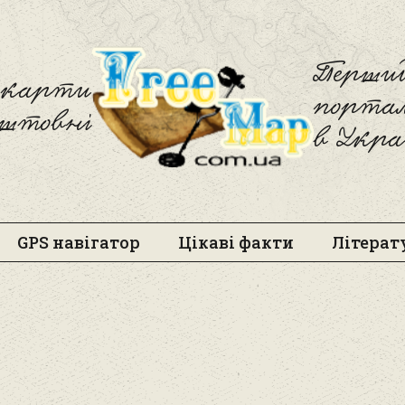
Freemap
Перший
і карти
порта
оштовні
в Укра
GPS навігатор
Цікаві факти
Літерат