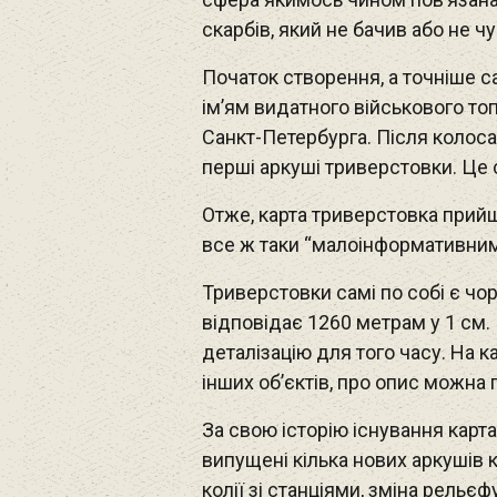
скарбів, який не бачив або не чу
Початок створення, а точніше са
ім’ям видатного військового т
Санкт-Петербурга. Після колоса
перші аркуші триверстовки. Це с
Отже, карта триверстовка прийшл
все ж таки “малоінформативним
Триверстовки самі по собі є чо
відповідає 1260 метрам у 1 см.
деталізацію для того часу. На ка
інших об’єктів, про опис можна
За свою історію існування карта
випущені кілька нових аркушів 
колії зі станціями, зміна рельєф