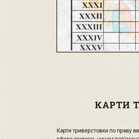
КАРТИ 
Карти триверстовки по праву в
сфера якимось чином пов’язана