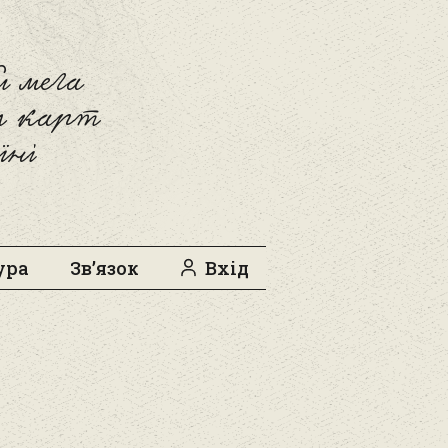
 мега
л карт
їні
ура
Зв’язок
Вхід