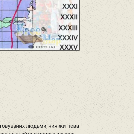
стовуваних людьми, чия життєва
час не знайти жодного шукача