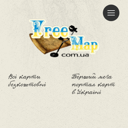
Freemap
Всі карти
Перший мега
безкоштовні
портал карт
в Україні