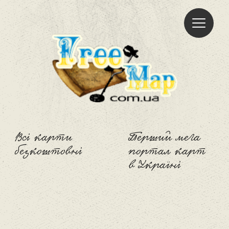
Freemap
Всі карти
Перший мега
безкоштовні
портал карт
в Україні