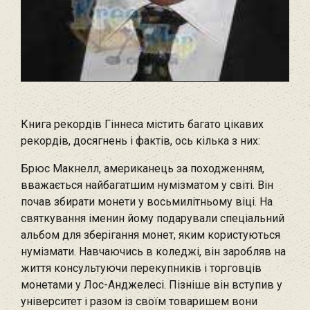
Книга рекордів Гіннеса містить багато цікавих
рекордів, досягнень і фактів, ось кілька з них:
Брюс Макнелл, американець за походженням,
вважається найбагатшим нумізматом у світі. Він
почав збирати монети у восьмилітньому віці. На
святкування іменин йому подарували спеціальний
альбом для зберігання монет, яким користуються
нумізмати. Навчаючись в коледжі, він заробляв на
життя консультуючи перекупників і торговців
монетами у Лос-Анджелесі. Пізніше він вступив у
університет і разом із своїм товаришем вони