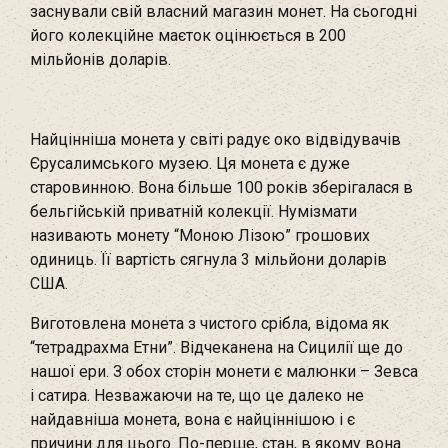
заснували свій власний магазин монет. На сьогодні
його колекційне маєток оцінюється в 200
мільйонів доларів.
Найцінніша монета у світі радує око відвідувачів
Єрусалимського музею. Ця монета є дуже
старовинною. Вона більше 100 років зберігалася в
бельгійській приватній колекції. Нумізмати
називають монету “Моною Лізою” грошових
одиниць. Її вартість сягнула 3 мільйони доларів
США.
Виготовлена монета з чистого срібла, відома як
“тетрадрахма Етни”. Відчеканена на Сицилії ще до
нашої ери. З обох сторін монети є малюнки – Зевса
і сатира. Незважаючи на те, що це далеко не
найдавніша монета, вона є найціннішою і є
причини для цього. По-перше, стан, в якому вона