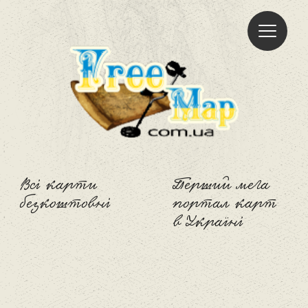
Freemap
Всі карти
Перший мега
безкоштовні
портал карт
в Україні