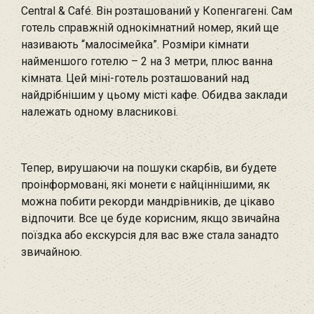
Central & Café. Він розташований у Копенгагені. Сам
готель справжній однокімнатний номер, який ще
називають “малосімейка”. Розміри кімнати
найменшого готелю – 2 на 3 метри, плюс ванна
кімната. Цей міні-готель розташований над
найдрібнішим у цьому місті кафе. Обидва заклади
належать одному власникові.
Тепер, вирушаючи на пошуки скарбів, ви будете
проінформовані, які монети є найціннішими, як
можна побити рекорди мандрівників, де цікаво
відпочити. Все це буде корисним, якщо звичайна
поїздка або екскурсія для вас вже стала занадто
звичайною.