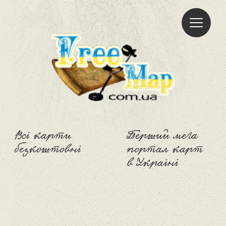
Freemap
Всі карти
Перший мега
безкоштовні
портал карт
в Україні