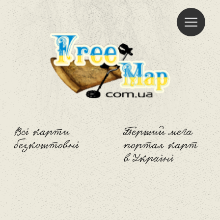
Freemap
Всі карти
Перший мега
безкоштовні
портал карт
в Україні