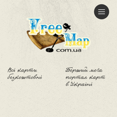
Freemap
Всі карти
Перший мега
безкоштовні
портал карт
в Україні