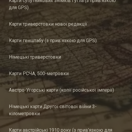
Карти супутникових знімків Гугла (з прив’язкою
для GPS)
Карти триверстовки нової редакції
Карти генштабу (з прив’язкою для GPS)
Німецькі триверстовки
Карти РСЧА, 500-метровки
Австро-Угорські карти (копії російської імперії)
Німецькі карти Другої світової війни 3-
кілометровки
Карти австрійські 1910 року (з прив’язкою для