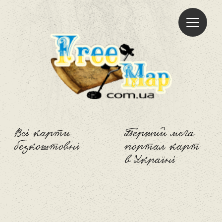
Freemap
Всі карти
Перший мега
безкоштовні
портал карт
в Україні