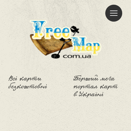
Freemap
Всі карти
Перший мега
безкоштовні
портал карт
в Україні