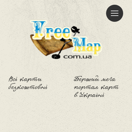
Freemap
Всі карти
Перший мега
безкоштовні
портал карт
в Україні