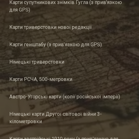
Карти супутникових знімків Гугла (з прив’язкою
для GPS)
Карти триверстовки нової редакції
Карти генштабу (з прив’язкою для GPS)
Німецькі триверстовки
Карти РСЧА, 500-метровки
Австро-Угорські карти (копії російської імперії)
Німецькі карти Другої світової війни 3-
кілометровки
Карти австрійські 1910 року (з прив’язкою для