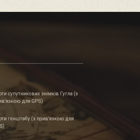
рти супутникових знімків Гугла (з
ив’язкою для GPS)
рти генштабу (з прив’язкою для
S)