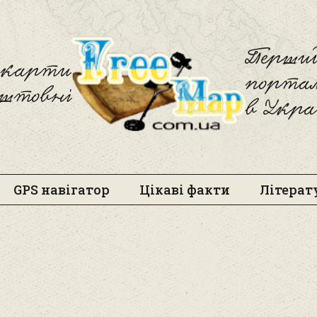
Freemap
Перший
і карти
порта
оштовні
в Укра
GPS навігатор
Цікаві факти
Літерат