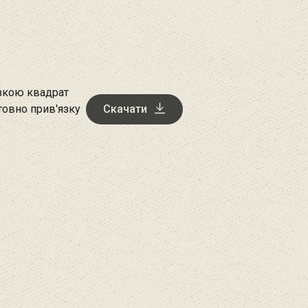
язкою квадрат
товно прив'язку
Скачати