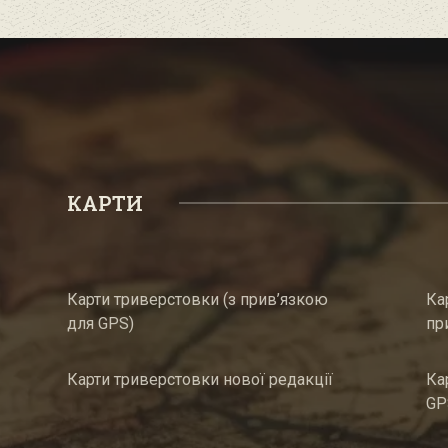
КАРТИ
Карти триверстовки (з прив’язкою
Ка
для GPS)
пр
Карти триверстовки нової редакції
Ка
GP