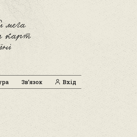
 мега
л карт
їні
ура
Зв’язок
Вхід