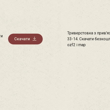
Триверстовка з прив'
ти
Скачати
33-14. Скачати безкош
ozf2 і map