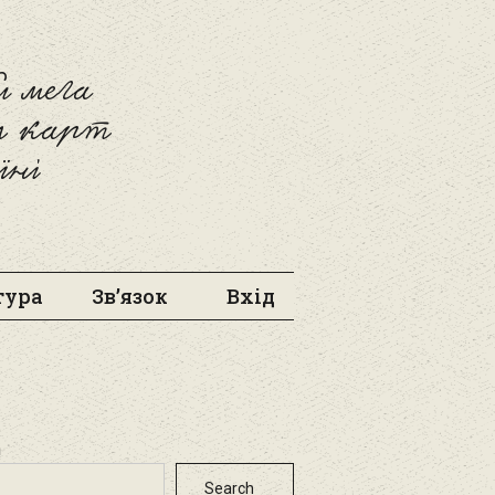
 мега
л карт
їні
тура
Зв’язок
Вхід
h
Search