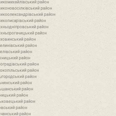
икомихайлівський район‎
иконовосілківський район‎
икоолександрівський район
икописарівський район
хньодніпровський район
хньорогачицький район
ховинський район
елинівський район‎
елівський район‎
ницький район
оградівський район
окопільський район
городський район
ьнянський район‎
ьшанський район
ницький район
ьковецький район
овський район
чанський район