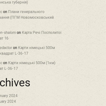
нська губернія)
c
on
Плани генерального
ання (ПГМ Новомосковський
en-shalom
on
Карта Речі Посполитої
ат 16
edactor
on
Карти німецькі 500м
 квадрат L-36-17
c
on
Карти німецькі 500м (1км)
ат L-36-17
chives
ruary 2024
uary 2024