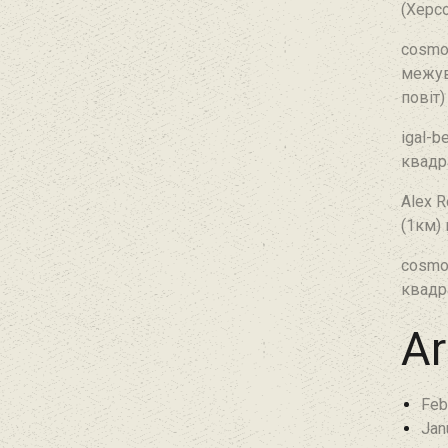
(Херсо
cosmo
межув
повіт)
igal-b
квадр
Alex R
(1км)
cosmo
квадр
Ar
Feb
Jan