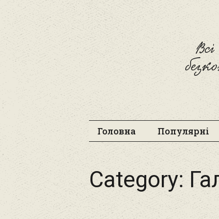
Вс
безк
Головна
Популярні
Category:
Га