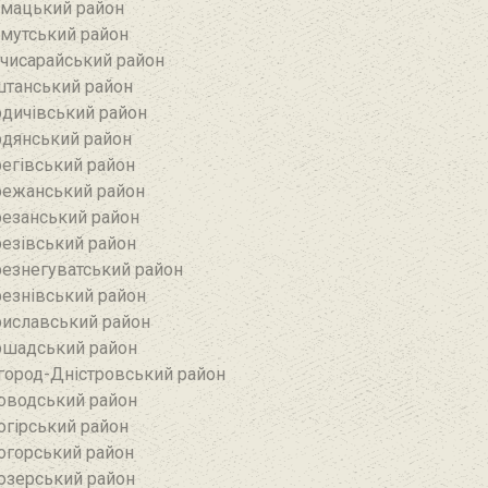
мацький район
мутський район
чисарайський район
танський район
дичівський район
дянський район
егівський район
ежанський район‎
езанський район‎
езівський район
езнегуватський район‎
езнівський район‎
иславський район
шадський район
город-Дністровський район
оводський район‎
огірський район
огорський район
озерський район