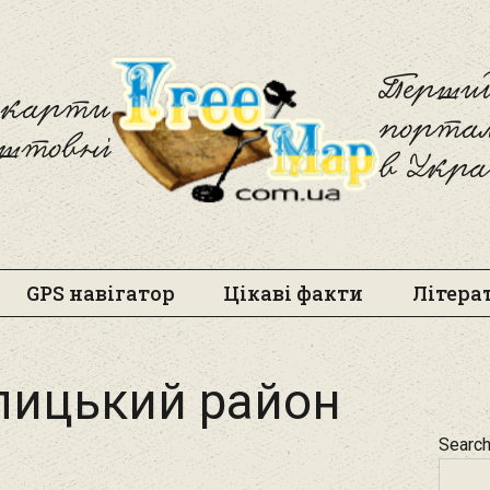
Freemap
Перший
і карти
порта
оштовні
в Укра
GPS навігатор
Цікаві факти
Літера
лицький район
Searc