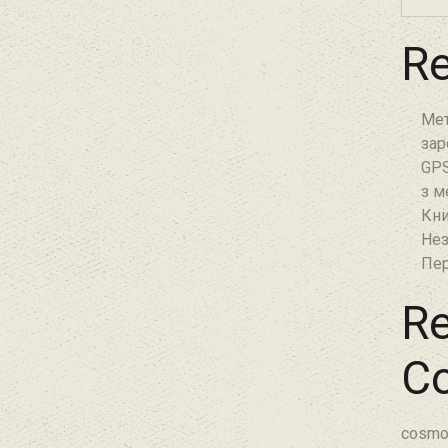
Re
Мет
зар
GPS
з м
Кни
Нез
Пер
Re
C
cosmo