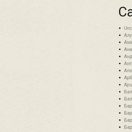
Ca
Unc
Алу
Амв
Ана
Анд
Ант
Апо
Арб
Арц
Бал
Бал
Бар
Бар
Бар
Бар