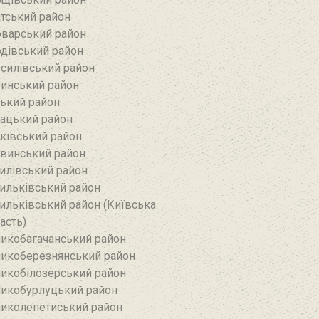
тський район‎
варський район
дівський район‎
силівський район‎
инський район
ький район‎
ацький район
ківський район
винський район
илівський район
ильківський район
ильківський район (Київська
асть)
икобагачанський район
икоберезнянський район
икобілозерський район‎
икобурлуцький район
иколепетиський район