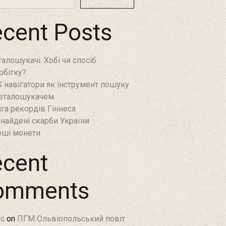
cent Posts
алошукачі. Хобі чи спосіб
обітку?
 навігатори як інструмент пошуку
еталошукачем
га рекордів Гіннеса
найдені скарби України
ші монети
cent
omments
c
on
ПГМ Ольвіопольський повіт