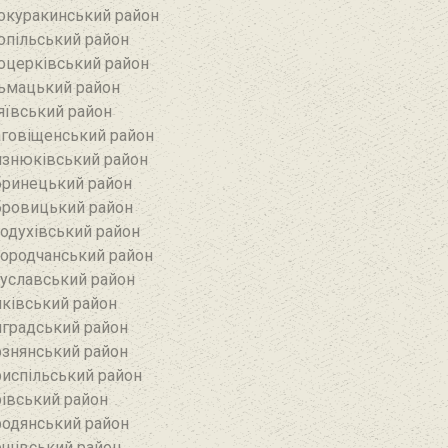
окуракинський район‎
опільський район
оцерківський район
ьмацький район
яївський район‎
говіщенський район
знюківський район
ринецький район
ровицький район
одухівський район
ородчанський район
уславський район
ківський район
градський район
знянський район
испільський район
івський район
одянський район
щівський район‎