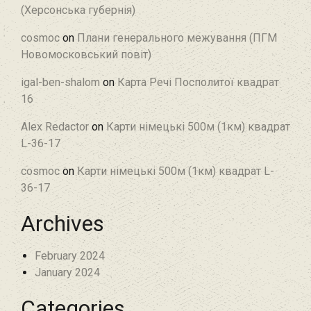
(Херсонська губернія)
cosmoc
on
Плани генерального межування (ПГМ
Новомосковський повіт)
igal-ben-shalom
on
Карта Речі Посполитої квадрат
16
Alex Redactor
on
Карти німецькі 500м (1км) квадрат
L-36-17
cosmoc
on
Карти німецькі 500м (1км) квадрат L-
36-17
Archives
February 2024
January 2024
Categories