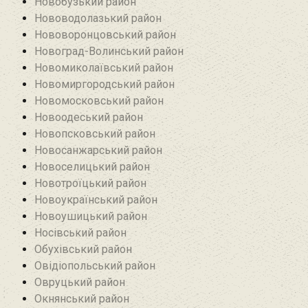
Новобузький район‎
Нововодолазький район
Нововоронцовський район‎
Новоград-Волинський район
Новомиколаївський район‎
Новомиргородський район
Новомосковський район
Новоодеський район‎
Новопсковський район‎
Новосанжарський район
Новоселицький район
Новотроїцький район
Новоукраїнський район
Новоушицький район
Носівський район
Обухівський район
Овідіопольський район‎
Овруцький район‎
Окнянський район