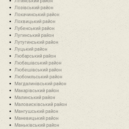
Літинський район
Лозівський район
Локачинський район
Лохвицький район
Лубенський район
Лугинський район‎
Лутугинський район
Луцький район
Любарський район‎
Любашівський район‎
Любешівський район
Любомльський район
Магдалинівський район
Макарівський район
Малинський район
Маловисківський район
Мангушський район
Маневицький район
Маньківський район‎