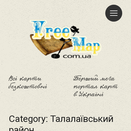
Freemap
Всі карти
Перший мега
безкоштовні
портал карт
в Україні
Category:
Талалаївський
район