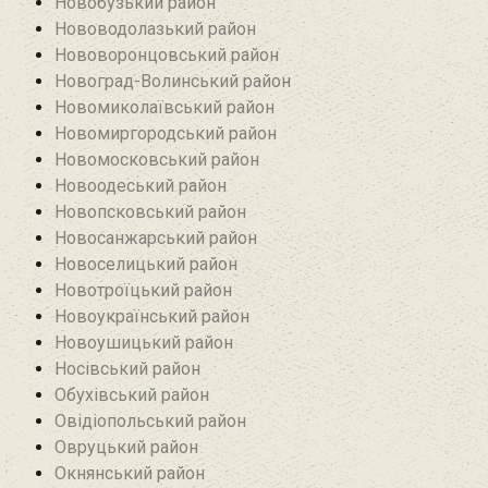
Новобузький район‎
Нововодолазький район
Нововоронцовський район‎
Новоград-Волинський район
Новомиколаївський район‎
Новомиргородський район
Новомосковський район
Новоодеський район‎
Новопсковський район‎
Новосанжарський район
Новоселицький район
Новотроїцький район
Новоукраїнський район
Новоушицький район
Носівський район
Обухівський район
Овідіопольський район‎
Овруцький район‎
Окнянський район