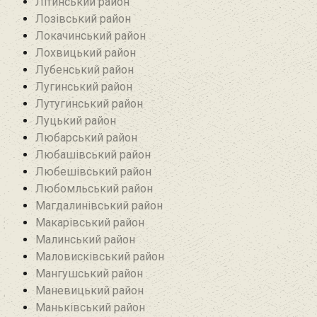
Літинський район
Лозівський район
Локачинський район
Лохвицький район
Лубенський район
Лугинський район‎
Лутугинський район
Луцький район
Любарський район‎
Любашівський район‎
Любешівський район
Любомльський район
Магдалинівський район
Макарівський район
Малинський район
Маловисківський район
Мангушський район
Маневицький район
Маньківський район‎