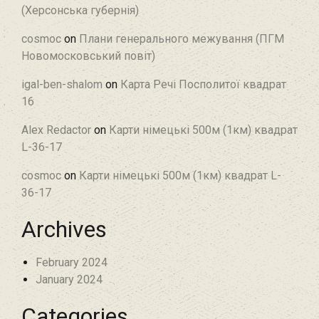
(Херсонська губернія)
cosmoc
on
Плани генерального межування (ПГМ
Новомосковський повіт)
igal-ben-shalom
on
Карта Речі Посполитої квадрат
16
Alex Redactor
on
Карти німецькі 500м (1км) квадрат
L-36-17
cosmoc
on
Карти німецькі 500м (1км) квадрат L-
36-17
Archives
February 2024
January 2024
Categories