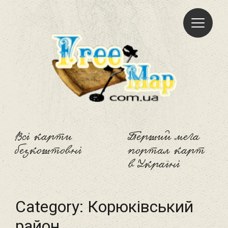
Freemap
Всі карти
Перший мега
безкоштовні
портал карт
в Україні
Category:
Корюківський
район