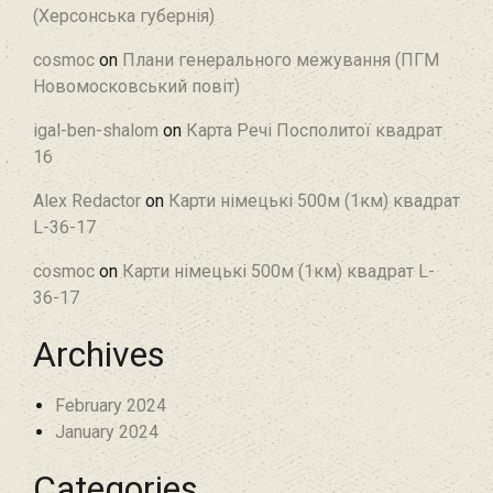
(Херсонська губернія)
cosmoc
on
Плани генерального межування (ПГМ
Новомосковський повіт)
igal-ben-shalom
on
Карта Речі Посполитої квадрат
16
Alex Redactor
on
Карти німецькі 500м (1км) квадрат
L-36-17
cosmoc
on
Карти німецькі 500м (1км) квадрат L-
36-17
Archives
February 2024
January 2024
Categories