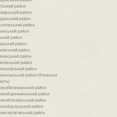
тський район‎
варський район
дівський район‎
силівський район‎
инський район
ький район‎
ацький район
ківський район
винський район
илівський район
ильківський район
ильківський район (Київська
асть)
икобагачанський район
икоберезнянський район
икобілозерський район‎
икобурлуцький район
иколепетиський район