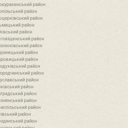
окуракинський район‎
опільський район
оцерківський район
ьмацький район
яївський район‎
говіщенський район
знюківський район
ринецький район
ровицький район
одухівський район
ородчанський район
уславський район
ківський район
градський район
знянський район
испільський район
івський район
одянський район
щівський район‎