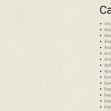
Ca
Unc
Алу
Амв
Ана
Анд
Ант
Апо
Арб
Арц
Бал
Бал
Бар
Бар
Бар
Бар