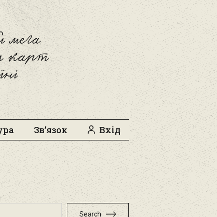
 мега
л карт
їні
ура
Зв’язок
Вхід
h
Search