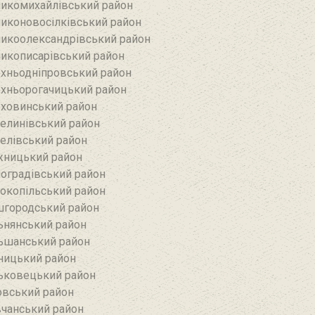
икомихайлівський район‎
иконовосілківський район‎
икоолександрівський район
икописарівський район
хньодніпровський район
хньорогачицький район
ховинський район
елинівський район‎
елівський район‎
ницький район
оградівський район
окопільський район
городський район
ьнянський район‎
ьшанський район
ницький район
ьковецький район
овський район
чанський район