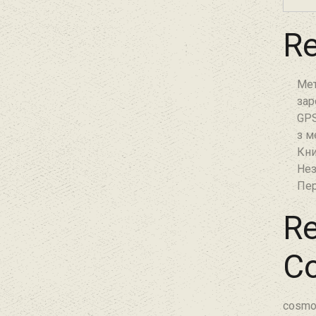
Re
Мет
зар
GPS
з м
Кни
Нез
Пер
Re
C
cosmo