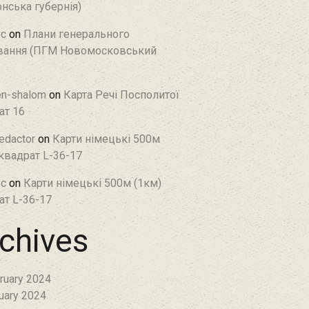
нська губернія)
c
on
Плани генерального
ання (ПГМ Новомосковський
en-shalom
on
Карта Речі Посполитої
ат 16
edactor
on
Карти німецькі 500м
 квадрат L-36-17
c
on
Карти німецькі 500м (1км)
ат L-36-17
chives
ruary 2024
uary 2024