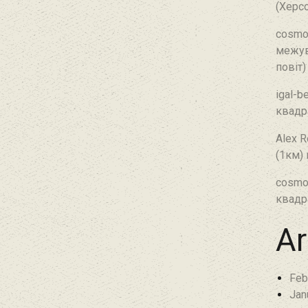
(Херсо
cosmo
межув
повіт)
igal-b
квадр
Alex R
(1км)
cosmo
квадр
Ar
Feb
Jan