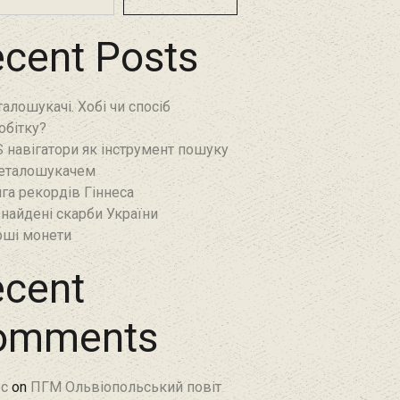
cent Posts
алошукачі. Хобі чи спосіб
обітку?
 навігатори як інструмент пошуку
еталошукачем
га рекордів Гіннеса
найдені скарби України
ші монети
cent
omments
c
on
ПГМ Ольвіопольський повіт