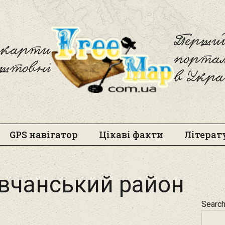
Freemap
Перший
і карти
порта
оштовні
в Укра
GPS навігатор
Цікаві факти
Літерат
вчанський район
Searc