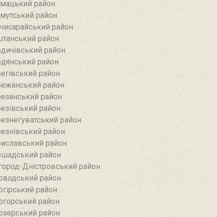
мацький район
мутський район
чисарайський район
танський район
дичівський район
дянський район
егівський район
ежанський район‎
езанський район‎
езівський район
езнегуватський район‎
езнівський район‎
иславський район
шадський район
город-Дністровський район
оводський район‎
огірський район
огорський район
озерський район