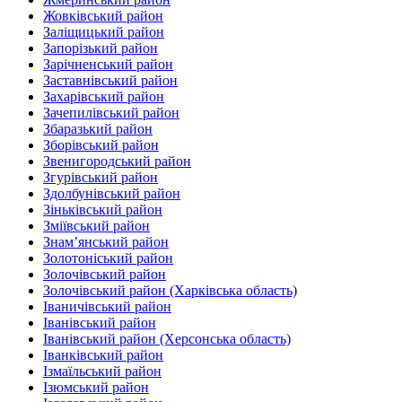
Жовківський район
Заліщицький район‎
Запорізький район
Зарічненський район
Заставнівський район
Захарівський район
Зачепилівський район
Збаразький район‎
Зборівський район
Звенигородський район
Згурівський район
Здолбунівський район‎
Зіньківський район‎
Зміївський район
Знам’янський район
Золотоніський район
Золочівський район
Золочівський район (Харківська область)
Іваничівський район‎
Іванівський район
Іванівський район (Херсонська область)
Іванківський район
Ізмаїльський район
Ізюмський район