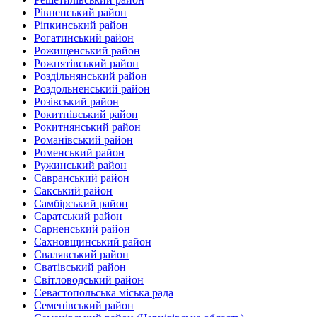
Рівненський район
Ріпкинський район
Рогатинський район
Рожищенський район
Рожнятівський район
Роздільнянський район
Роздольненський район
Розівський район‎
Рокитнівський район
Рокитнянський район
Романівський район‎
Роменський район
Ружинський район
Савранський район‎
Сакський район
Самбірський район
Саратський район‎
Сарненський район
Сахновщинський район
Свалявський район
Сватівський район
Світловодський район
Севастопольська міська рада
Семенівський район