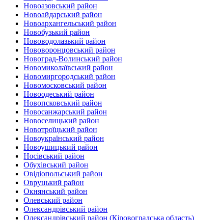
Новоазовський район
Новоайдарський район‎
Новоархангельський район
Новобузький район‎
Нововодолазький район
Нововоронцовський район‎
Новоград-Волинський район
Новомиколаївський район‎
Новомиргородський район
Новомосковський район
Новоодеський район‎
Новопсковський район‎
Новосанжарський район
Новоселицький район
Новотроїцький район
Новоукраїнський район
Новоушицький район
Носівський район
Обухівський район
Овідіопольський район‎
Овруцький район‎
Окнянський район
Олевський район‎
Олександрівський район
Олександрівський район (Кіровоградська область)