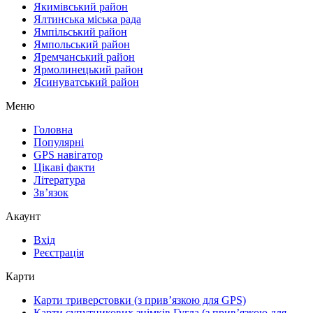
Якимівський район
Ялтинська міська рада
Ямпільський район
Ямпольський район
Яремчанський район
Ярмолинецький район
Ясинуватський район
Меню
Головна
Популярні
GPS навігатор
Цікаві факти
Література
Зв’язок
Акаунт
Вхід
Реєстрація
Карти
Карти триверстовки (з прив’язкою для GPS)
Карти супутникових знімків Гугла (з прив’язкою для