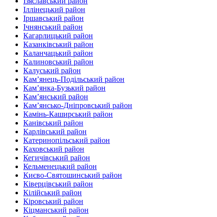
Ізяславський район
Іллінецький район
Іршавський район
Ічнянський район
Кагарлицький район
Казанківський район‎
Каланчацький район
Калиновський район
Калуський район
Кам’янець-Подільський район
Кам’янка-Бузький район
Кам’янський район
Кам’янсько-Дніпровський район‎
Камінь-Каширський район
Канівський район
Карлівський район
Катеринопільський район
Каховський район
Кегичівський район
Кельменецький район
Києво-Святошинський район
Ківерцівський район‎
Кілійський район
Кіровський район
Кіцманський район