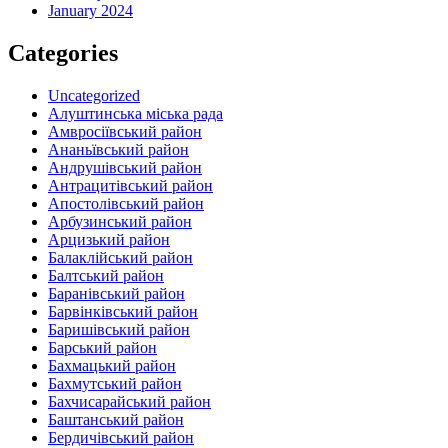
January 2024
Categories
Uncategorized
Алуштинська міська рада
Амвросіївський район
Ананьївський район‎
Андрушівський район‎
Антрацитівський район‎
Апостолівський район
Арбузинський район‎
Арцизький район‎
Балаклійський район
Балтський район‎
Баранівський район‎
Барвінківський район
Баришівський район
Барський район
Бахмацький район
Бахмутський район
Бахчисарайський район
Баштанський район
Бердичівський район