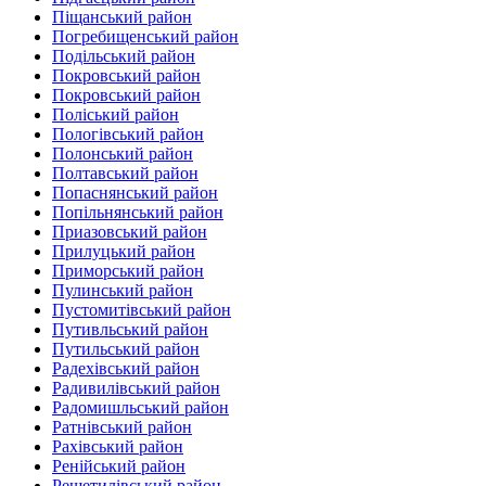
Піщанський район
Погребищенський район
Подільський район
Покровський район
Покровський район
Поліський район
Пологівський район
Полонський район
Полтавський район
Попаснянський район
Попільнянський район‎
Приазовський район
Прилуцький район
Приморський район
Пулинський район
Пустомитівський район
Путивльський район‎
Путильський район
Радехівський район
Радивилівський район
Радомишльський район‎
Ратнівський район
Рахівський район
Ренійський район
Решетилівський район