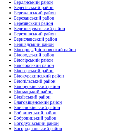
Бердянський район
Берегівський район
Бережанський район‎
Березанський район‎
Березівський район
Березнегуватський район‎
Березнівський район‎
Бериславський район
Бершадський район
Білгород-Дністровський район
Біловодський район‎
Білогірський район
Білогорський район
Білозерський район
Білокуракинський район‎
Білопільський район
Білоцерківський район
Більмацький район
Біляївський район‎
Благовіщенський район
Близнюківський район
Бобринецький район
Бобровицький район
Богодухівський район
Богородчанський район