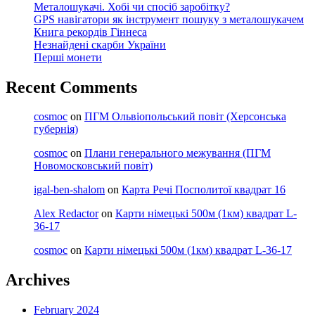
Металошукачі. Хобі чи спосіб заробітку?
GPS навігатори як інструмент пошуку з металошукачем
Книга рекордів Гіннеса
Незнайдені скарби України
Перші монети
Recent Comments
cosmoc
on
ПГМ Ольвіопольський повіт (Херсонська
губернія)
cosmoc
on
Плани генерального межування (ПГМ
Новомосковський повіт)
igal-ben-shalom
on
Карта Речі Посполитої квадрат 16
Alex Redactor
on
Карти німецькі 500м (1км) квадрат L-
36-17
cosmoc
on
Карти німецькі 500м (1км) квадрат L-36-17
Archives
February 2024