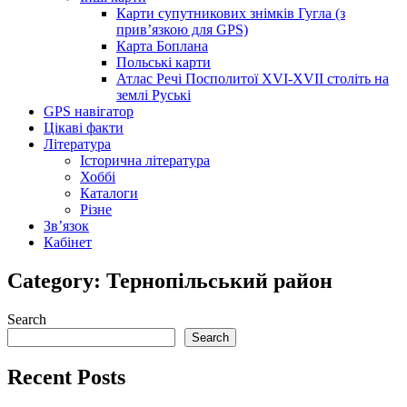
Карти супутникових знімків Гугла (з
прив’язкою для GPS)
Карта Боплана
Польські карти
Атлас Речі Посполитої XVI-XVII століть на
землі Руські
GPS навігатор
Цікаві факти
Література
Історична література
Хоббі
Каталоги
Різне
Зв’язок
Кабінет
Category:
Тернопільський район
Search
Search
Recent Posts