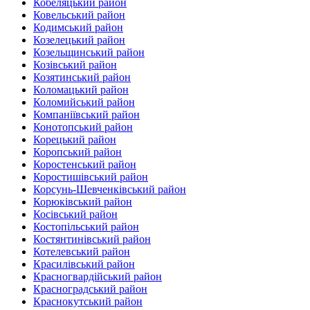
Кобеляцький район‎
Ковельський район
Кодимський район
Козелецький район
Козельщинський район
Козівський район
Козятинський район
Коломацький район
Коломийський район
Компаніївський район
Конотопський район
Корецький район
Коропський район
Коростенський район
Коростишівський район‎
Корсунь-Шевченківський район
Корюківський район
Косівський район
Костопільський район
Костянтинівський район‎
Котелевський район
Красилівський район
Красногвардійський район
Красноградський район
Краснокутський район