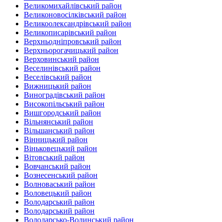
Великомихайлівський район‎
Великоновосілківський район‎
Великоолександрівський район
Великописарівський район
Верхньодніпровський район
Верхньорогачицький район
Верховинський район
Веселинівський район‎
Веселівський район‎
Вижницький район
Виноградівський район
Високопільський район
Вишгородський район
Вільнянський район‎
Вільшанський район
Вінницький район
Віньковецький район
Вітовський район
Вовчанський район
Вознесенський район
Волноваський район
Воловецький район
Володарський район
Володарський район
Володарсько-Волинський район