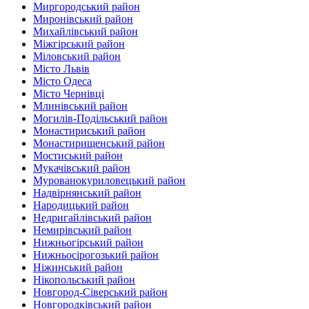
Миргородський район
Миронівський район
Михайлівський район‎
Міжгірський район
Міловський район‎
Місто Львів
Місто Одеса
Місто Чернівці
Млинівський район‎
Могилів-Подільський район
Монастириський район
Монастирищенський район
Мостиський район
Мукачівський район
Мурованокуриловецький район
Надвірнянський район
Народицький район‎
Недригайлівський район‎
Немирівський район
Нижньогірський район
Нижньосірогозький район
Ніжинський район
Нікопольський район
Новгород-Сіверський район
Новгородківський район