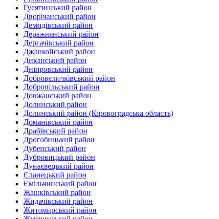
Гусятинський район‎
Дворічанський район
Демидівський район
Деражнянський район
Дергачівський район
Джанкойський район
Диканський район
Дніпровський район
Добровеличківський район
Добропільський район‎
Довжанський район
Долинський район
Долинський район (Кіровоградська область)
Доманівський район‎
Драбівський район‎
Дрогобицький район
Дубенський район
Дубровицький район‎
Дунаєвецький район
Єланецький район‎
Ємільчинський район
Жашківський район
Жидачівський район
Житомирський район
Жмеринський район