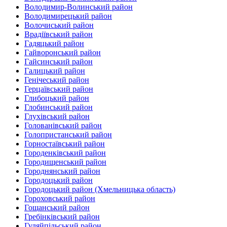
Володимир-Волинський район
Володимирецький район‎
Волочиський район
Врадіївський район‎
Гадяцький район
Гайворонський район
Гайсинський район
Галицький район
Генічеський район
Герцаївський район
Глибоцький район
Глобинський район
Глухівський район‎
Голованівський район
Голопристанський район
Горностаївський район‎
Городенківський район
Городищенський район‎
Городнянський район
Городоцький район
Городоцький район (Хмельницька область)
Гороховський район
Гощанський район
Гребінківський район
Гуляйпільський район‎