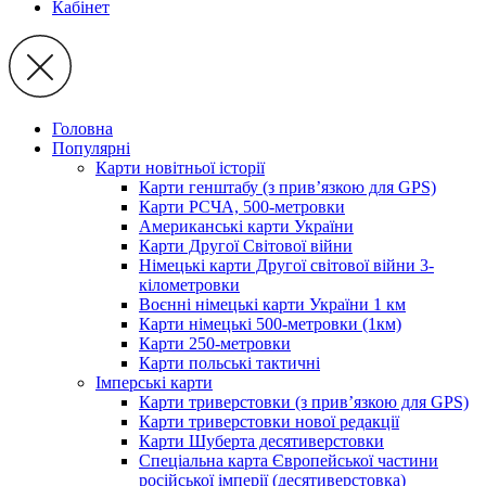
Кабінет
Головна
Популярні
Карти новітньої історії
Карти генштабу (з прив’язкою для GPS)
Карти РСЧА, 500-метровки
Американські карти України
Карти Другої Світової війни
Німецькі карти Другої світової війни 3-
кілометровки
Воєнні німецькі карти України 1 км
Карти німецькі 500-метровки (1км)
Карти 250-метровки
Карти польські тактичні
Імперські карти
Карти триверстовки (з прив’язкою для GPS)
Карти триверстовки нової редакції
Карти Шуберта десятиверстовки
Спеціальна карта Європейської частини
російської імперії (десятиверстовка)