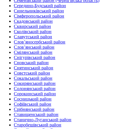
Семенівський район (Чернігівська область)
Середино-Будський район
Синельниківський район
Сімферопольський район
Скадовський район
Сквирський район
Сколівський район
Славутський район
Слов’яносербський район
Слов’янський район
Смілянський район
Снігурівський район‎
Сновський район
Снятинський район
Совєтський район
Сокальський район
Сокирянський район
Солонянський район
Сорокинський район
Сосницький район
Софіївський район
Срібнянський район‎
Ставищенський район
Станично-Луганський район‎
Старобешівський район‎