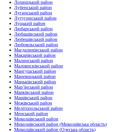
Лохвицький район
Лубенський район
Лугинський район‎
Лутугинський район
Луцький район
Любарський район‎
Любашівський район‎
Любешівський район
Любомльський район
Магдалинівський район
Макарівський район
Малинський район
Маловисківський район
Мангушський район
Маневицький район
Маньківський район‎
Мар’їнський район‎
Марківський район
Машівський район‎
Межівський район
Мелітопольський район
Менський район
Миколаївський район
Миколаївський район (Миколаївська область)
Миколаївський район (Одеська область)