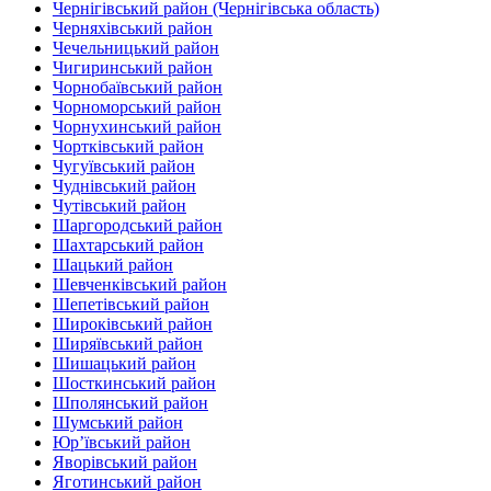
Чернігівський район (Чернігівська область)
Черняхівський район‎
Чечельницький район
Чигиринський район
Чорнобаївський район
Чорноморський район
Чорнухинський район‎
Чортківський район
Чугуївський район
Чуднівський район
Чутівський район
Шаргородський район
Шахтарський район‎
Шацький район
Шевченківський район
Шепетівський район
Широківський район
Ширяївський район
Шишацький район
Шосткинський район
Шполянський район
Шумський район
Юр’ївський район
Яворівський район
Яготинський район