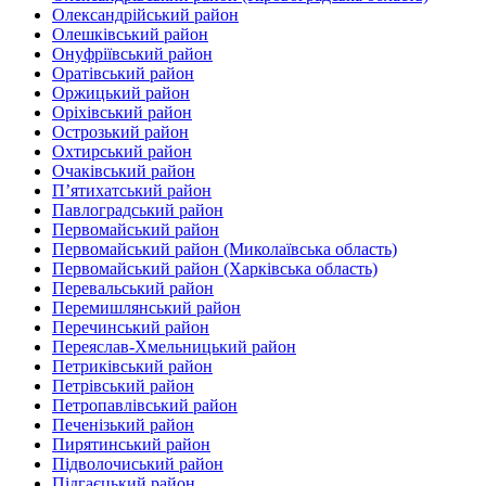
Олександрійський район
Олешківський район
Онуфріївський район‎
Оратівський район
Оржицький район
Оріхівський район
Острозький район
Охтирський район
Очаківський район
П’ятихатський район
Павлоградський район
Первомайський район
Первомайський район (Миколаївська область)
Первомайський район (Харківська область)
Перевальський район‎
Перемишлянський район
Перечинський район
Переяслав-Хмельницький район
Петриківський район
Петрівський район‎
Петропавлівський район
Печенізький район
Пирятинський район
Підволочиський район
Підгаєцький район