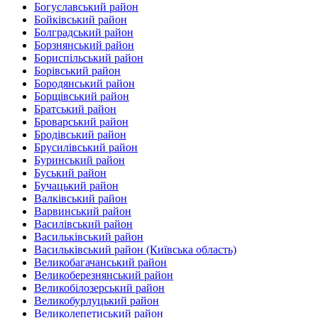
Богуславський район
Бойківський район
Болградський район
Борзнянський район
Бориспільський район
Борівський район
Бородянський район
Борщівський район‎
Братський район‎
Броварський район
Бродівський район‎
Брусилівський район‎
Буринський район
Буський район‎
Бучацький район
Валківський район
Варвинський район
Василівський район
Васильківський район
Васильківський район (Київська область)
Великобагачанський район
Великоберезнянський район
Великобілозерський район‎
Великобурлуцький район
Великолепетиський район