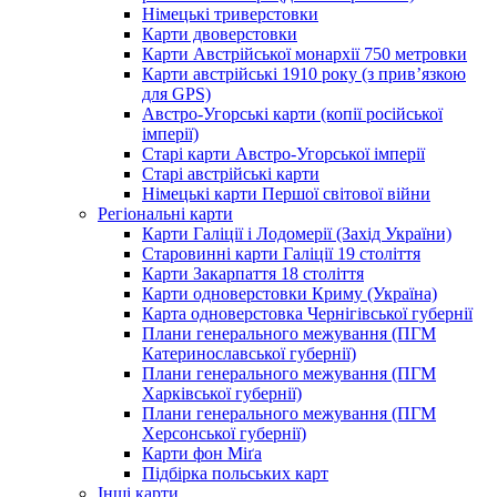
Німецькі триверстовки
Карти двоверстовки
Карти Австрійської монархії 750 метровки
Карти австрійські 1910 року (з прив’язкою
для GPS)
Австро-Угорські карти (копії російської
імперії)
Старі карти Австро-Угорської імперії
Старі австрійські карти
Німецькі карти Першої світової війни
Регіональні карти
Карти Галіції і Лодомерії (Захід України)
Старовинні карти Галіції 19 століття
Карти Закарпаття 18 століття
Карти одноверстовки Криму (Україна)
Карта одноверстовка Чернігівської губернії
Плани генерального межування (ПГМ
Катеринославської губернії)
Плани генерального межування (ПГМ
Харківської губернії)
Плани генерального межування (ПГМ
Херсонської губернії)
Карти фон Міґа
Підбірка польських карт
Інші карти