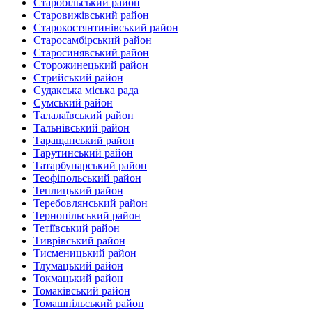
Старобільський район
Старовижівський район
Старокостянтинівський район
Старосамбірський район
Старосинявський район
Сторожинецький район
Стрийський район
Судакська міська рада
Сумський район
Талалаївський район
Тальнівський район
Таращанський район
Тарутинський район
Татарбунарський район
Теофіпольський район‎
Теплицький район
Теребовлянський район
Тернопільський район
Тетіївський район
Тиврівський район
Тисменицький район
Тлумацький район
Токмацький район
Томаківський район
Томашпільський район