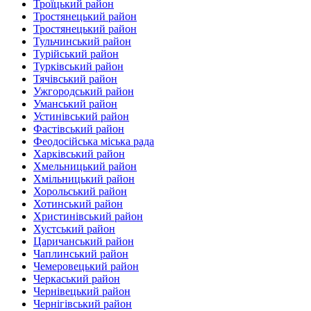
Троїцький район‎
Тростянецький район
Тростянецький район
Тульчинський район
Турійський район
Турківський район
Тячівський район
Ужгородський район
Уманський район
Устинівський район
Фастівський район
Феодосійська міська рада
Харківський район
Хмельницький район
Хмільницький район
Хорольський район
Хотинський район‎
Христинівський район
Хустський район
Царичанський район
Чаплинський район
Чемеровецький район
Черкаський район
Чернівецький район
Чернігівський район