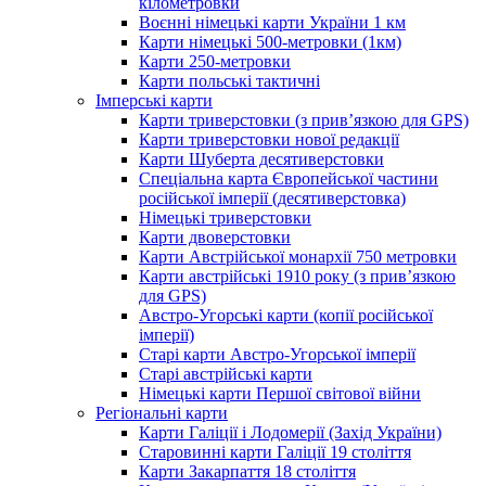
кілометровки
Воєнні німецькі карти України 1 км
Карти німецькі 500-метровки (1км)
Карти 250-метровки
Карти польські тактичні
Імперські карти
Карти триверстовки (з прив’язкою для GPS)
Карти триверстовки нової редакції
Карти Шуберта десятиверстовки
Спеціальна карта Європейської частини
російської імперії (десятиверстовка)
Німецькі триверстовки
Карти двоверстовки
Карти Австрійської монархії 750 метровки
Карти австрійські 1910 року (з прив’язкою
для GPS)
Австро-Угорські карти (копії російської
імперії)
Старі карти Австро-Угорської імперії
Старі австрійські карти
Німецькі карти Першої світової війни
Регіональні карти
Карти Галіції і Лодомерії (Захід України)
Старовинні карти Галіції 19 століття
Карти Закарпаття 18 століття