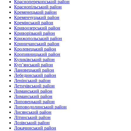
Красноперекопський район
Краснопільський район
Кременецький район
Кременчуцький район
Кремінський район‎
Кривоозерський район‎
Криворізький район
Крижопольський район
Криничанський район
Кролевецький район‎
Кропивницький район
Куликівський район
Куп’янський район
Лановецький район
Лебединський район
Ленінський район
Летичівський район
Лиманський район
Лиманський район
Липовецький район
Липоводолинський район
Лисянський район
Літинський район
Лозівський район
Локачинський район