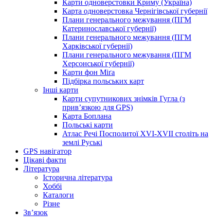
Карти одноверстовки Криму (Україна)
Карта одноверстовка Чернігівської губернії
Плани генерального межування (ПГМ
Катеринославської губернії)
Плани генерального межування (ПГМ
Харківської губернії)
Плани генерального межування (ПГМ
Херсонської губернії)
Карти фон Міґа
Підбірка польських карт
Інші карти
Карти супутникових знімків Гугла (з
прив’язкою для GPS)
Карта Боплана
Польські карти
Атлас Речі Посполитої XVI-XVII століть на
землі Руські
GPS навігатор
Цікаві факти
Література
Історична література
Хоббі
Каталоги
Різне
Зв’язок