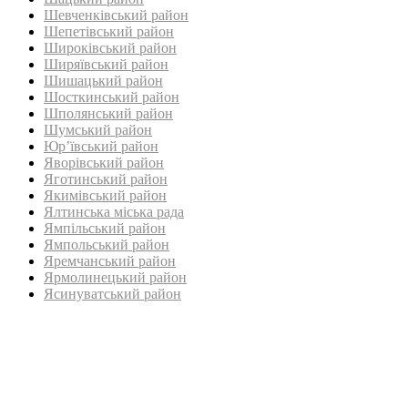
Шевченківський район
Шепетівський район
Широківський район
Ширяївський район
Шишацький район
Шосткинський район
Шполянський район
Шумський район
Юр’ївський район
Яворівський район
Яготинський район
Якимівський район
Ялтинська міська рада
Ямпільський район
Ямпольський район
Яремчанський район
Ярмолинецький район
Ясинуватський район