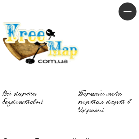
Freemap
Всі карти
Перший мега
безкоштовні
портал карт в
Україні