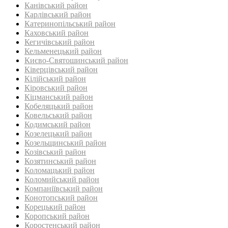
Канівський район
Карлівський район
Катеринопільський район
Каховський район
Кегичівський район
Кельменецький район
Києво-Святошинський район
Ківерцівський район‎
Кілійський район
Кіровський район
Кіцманський район
Кобеляцький район‎
Ковельський район
Кодимський район
Козелецький район
Козельщинський район
Козівський район
Козятинський район
Коломацький район
Коломийський район
Компаніївський район
Конотопський район
Корецький район
Коропський район
Коростенський район