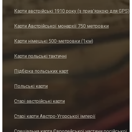
Карти австрійські 1910 року (з прив’язкою для GPS)
Карти Австрійської монархії 750 метровки
Карти німецькі 500-метровки (1км)
Карти польські тактичні
Підбірка польських карт
Польські карти
Старі австрійські карти
Старі карти Австро-Угорської імперії
Спеціальна карта Європейської частини російської