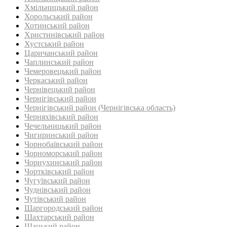
Хмільницький район
Хорольський район
Хотинський район‎
Христинівський район
Хустський район
Царичанський район
Чаплинський район
Чемеровецький район
Черкаський район
Чернівецький район
Чернігівський район
Чернігівський район (Чернігівська область)
Черняхівський район‎
Чечельницький район
Чигиринський район
Чорнобаївський район
Чорноморський район
Чорнухинський район‎
Чортківський район
Чугуївський район
Чуднівський район
Чутівський район
Шаргородський район
Шахтарський район‎
Шацький район