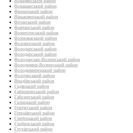
Вільнянський район‎
Вільшанський район
Вінницький район
Віньковецький район
Вітовський район
Вовчанський район
Вознесенський район
Волноваський район
Воловецький район
Володарський район
Володарський район
Володарсько-Волинський район
Володимир-Волинський район
Володимирецький район‎
Волочиський район
Врадіївський район‎
Гадяцький район
Гайворонський район
Гайсинський район
Галицький район
Генічеський район
Герцаївський район
Глибоцький район
Глобинський район
Глухівський район‎