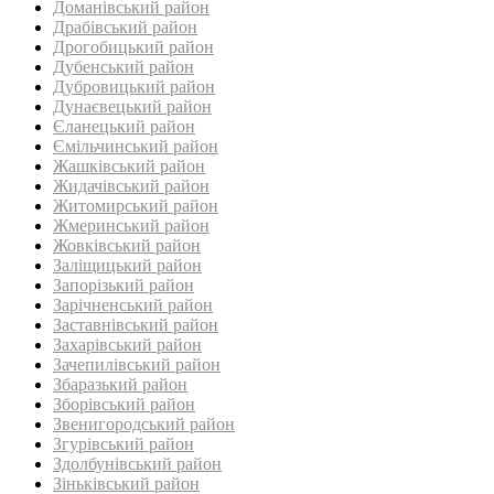
Доманівський район‎
Драбівський район‎
Дрогобицький район
Дубенський район
Дубровицький район‎
Дунаєвецький район
Єланецький район‎
Ємільчинський район
Жашківський район
Жидачівський район
Житомирський район
Жмеринський район
Жовківський район
Заліщицький район‎
Запорізький район
Зарічненський район
Заставнівський район
Захарівський район
Зачепилівський район
Збаразький район‎
Зборівський район
Звенигородський район
Згурівський район
Здолбунівський район‎
Зіньківський район‎