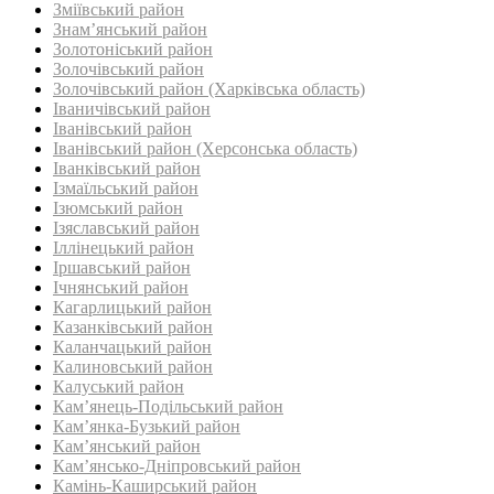
Зміївський район
Знам’янський район
Золотоніський район
Золочівський район
Золочівський район (Харківська область)
Іваничівський район‎
Іванівський район
Іванівський район (Херсонська область)
Іванківський район
Ізмаїльський район
Ізюмський район
Ізяславський район
Іллінецький район
Іршавський район
Ічнянський район
Кагарлицький район
Казанківський район‎
Каланчацький район
Калиновський район
Калуський район
Кам’янець-Подільський район
Кам’янка-Бузький район
Кам’янський район
Кам’янсько-Дніпровський район‎
Камінь-Каширський район