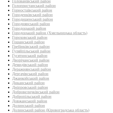
Голованівський район
Голопристанський район
Горностаївський район‎
Городенківський район
Городищенський район‎
Городнянський район
Городоцький район
Городоцький район (Хмельницька область)
Гороховський район
Гощанський район
Гребінківський район
Гуляйпільський район‎
Гусятинський район‎
Дворічанський район
Демидівський район
Деражнянський район
Дергачівський район
Джанкойський район
Диканський район
Дніпровський район
Добровеличківський район
Добропільський район‎
Довжанський район
Долинський район
Долинський район (Кіровоградська область)