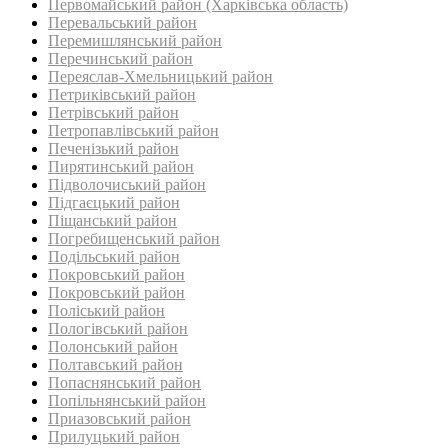
Первомайський район (Харківська область)
Перевальський район‎
Перемишлянський район
Перечинський район
Переяслав-Хмельницький район
Петриківський район
Петрівський район‎
Петропавлівський район
Печенізький район
Пирятинський район
Підволочиський район
Підгаєцький район
Піщанський район
Погребищенський район
Подільський район
Покровський район
Покровський район
Поліський район
Пологівський район
Полонський район
Полтавський район
Попаснянський район
Попільнянський район‎
Приазовський район
Прилуцький район