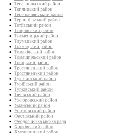
Теофіпольський район‎
Теплицький район
Теребовлянський район
Тернопільський район
Тетіївський район
Тиврівський район
Тисменицький район
Тлумацький район
Токмацький район
Томаківський район
Томашпільський район
Троїцький район‎
Тростянецький район
Тростянецький район
Тульчинський район
Турійський район
Турківський район
Тячівський район
Ужгородський район
Уманський район
Устинівський район
Фастівський район
Феодосійська міська рада
Харківський район
Хмельницький район