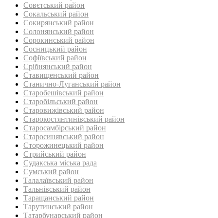
Совєтський район
Сокальський район
Сокирянський район
Солонянський район
Сорокинський район
Сосницький район
Софіївський район
Срібнянський район‎
Ставищенський район
Станично-Луганський район‎
Старобешівський район‎
Старобільський район
Старовижівський район
Старокостянтинівський район
Старосамбірський район
Старосинявський район
Сторожинецький район
Стрийський район
Судакська міська рада
Сумський район
Талалаївський район
Тальнівський район
Таращанський район
Тарутинський район
Татарбунарський район