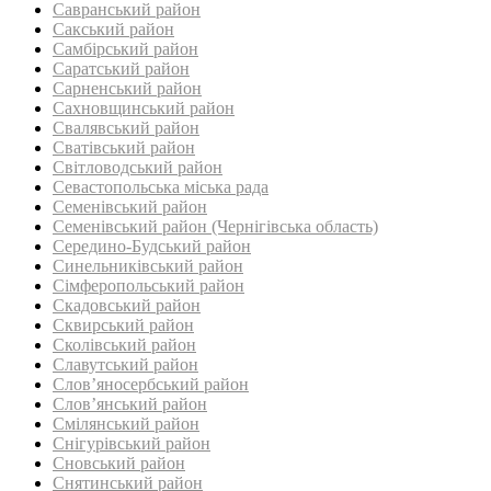
Савранський район‎
Сакський район
Самбірський район
Саратський район‎
Сарненський район
Сахновщинський район
Свалявський район
Сватівський район
Світловодський район
Севастопольська міська рада
Семенівський район
Семенівський район (Чернігівська область)
Середино-Будський район
Синельниківський район
Сімферопольський район
Скадовський район
Сквирський район
Сколівський район
Славутський район
Слов’яносербський район
Слов’янський район
Смілянський район
Снігурівський район‎
Сновський район
Снятинський район