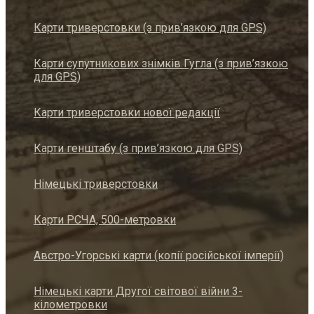
Карти триверстовки (з прив’язкою для GPS)
Карти супутникових знімків Гугла (з прив’язкою
для GPS)
Карти триверстовки нової редакції
Карти генштабу (з прив’язкою для GPS)
Німецькі триверстовки
Карти РСЧА, 500-метровки
Австро-Угорські карти (копії російської імперії)
Німецькі карти Другої світової війни 3-
кілометровки