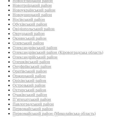
Новоселицький район
Новотроїцький район
Новоукраїнський район
Новоушицький район
Носівський район
Обухівський район
Овідіопольський район‎
Овруцький район‎
Окнянський район
Олевський район‎
Олександрівський район
Олександрівський район (Кіровоградська область)
Олександрійський район
Олешківський район
Онуфріївський район‎
Оратівський район
Оржицький район
Оріхівський район
Острозький район
Охтирський район
Очаківський район
П’ятихатський район
Павлоградський район
Первомайський район
Первомайський район (Миколаївська область)