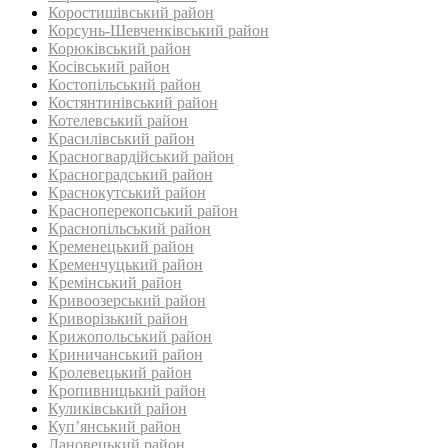
Коростишівський район‎
Корсунь-Шевченківський район
Корюківський район
Косівський район
Костопільський район
Костянтинівський район‎
Котелевський район
Красилівський район
Красногвардійський район
Красноградський район
Краснокутський район
Красноперекопський район
Краснопільський район
Кременецький район
Кременчуцький район
Кремінський район‎
Кривоозерський район‎
Криворізький район
Крижопольський район
Криничанський район
Кролевецький район‎
Кропивницький район
Куликівський район
Куп’янський район
Лановецький район