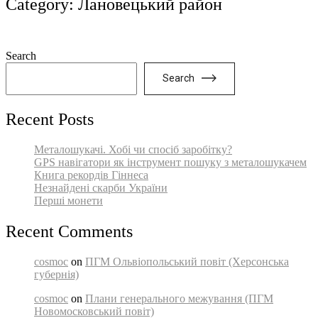
Category:
Лановецький район
Search
Search
Recent Posts
Металошукачі. Хобі чи спосіб заробітку?
GPS навігатори як інструмент пошуку з металошукачем
Книга рекордів Гіннеса
Незнайдені скарби України
Перші монети
Recent Comments
cosmoc
on
ПГМ Ольвіопольський повіт (Херсонська
губернія)
cosmoc
on
Плани генерального межування (ПГМ
Новомосковський повіт)