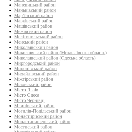
Маневицький район
Маньківський район‎
Мар’їнський район‎
Марківський район
Машівський район‎
Межівський район
Мелітопольський район
Менський район
Миколаївський район
Миколаївський район (Миколаївська область)
Миколаївський район (Одеська область)
Миргородський район
Миронівський район
Михайлівський район‎
Міжгірський район
Міловський район‎
Місто Львів
Місто Одеса
Місто Чернівці
Млинівський район‎
Могилів-Подільський район
Монастириський район
Монастирищенський район
Мостиський район