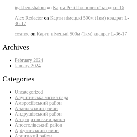
igal-ben-shalom
on
Карта Речі Посполитої квадрат 16
Alex Redactor
on
Карти німецькі 500м (1км) квадрат L-
36-17
cosmoc
on
Карти німецькі 500м (1км) квадрат L-36-17
Archives
February 2024
January 2024
Categories
Uncategorized
Алуштинська міська рада
Амвросіївський район
Ананьївський район‎
Андрушівський район‎
Антрацитівський район‎
Апостолівський район
Арбузинський район‎
Арцизький район‎