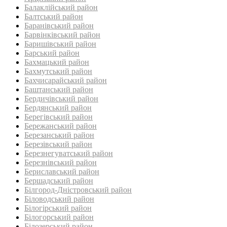
Балаклійський район
Балтський район‎
Баранівський район‎
Барвінківський район
Баришівський район
Барський район
Бахмацький район
Бахмутський район
Бахчисарайський район
Баштанський район
Бердичівський район
Бердянський район
Берегівський район
Бережанський район‎
Березанський район‎
Березівський район
Березнегуватський район‎
Березнівський район‎
Бериславський район
Бершадський район
Білгород-Дністровський район
Біловодський район‎
Білогірський район
Білогорський район
Білозерський район