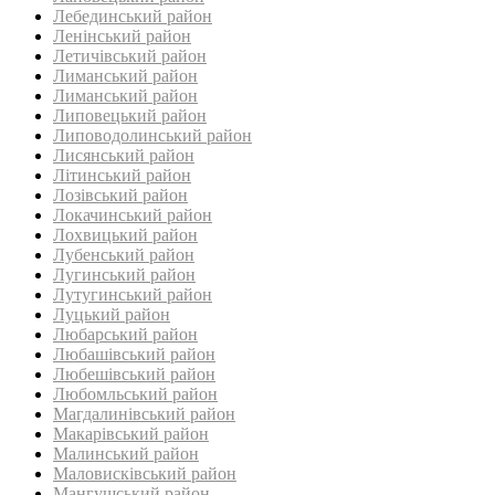
Лебединський район
Ленінський район
Летичівський район
Лиманський район
Лиманський район
Липовецький район
Липоводолинський район
Лисянський район
Літинський район
Лозівський район
Локачинський район
Лохвицький район
Лубенський район
Лугинський район‎
Лутугинський район
Луцький район
Любарський район‎
Любашівський район‎
Любешівський район
Любомльський район
Магдалинівський район
Макарівський район
Малинський район
Маловисківський район
Мангушський район