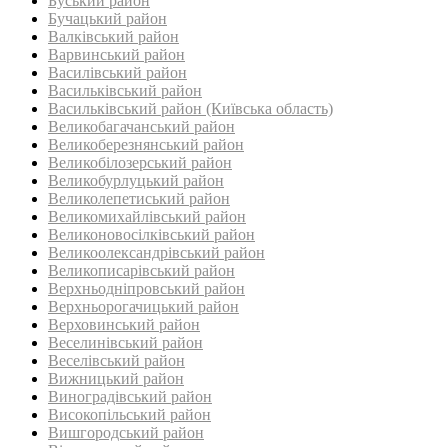
Буський район‎
Бучацький район
Валківський район
Варвинський район
Василівський район
Васильківський район
Васильківський район (Київська область)
Великобагачанський район
Великоберезнянський район
Великобілозерський район‎
Великобурлуцький район
Великолепетиський район
Великомихайлівський район‎
Великоновосілківський район‎
Великоолександрівський район
Великописарівський район
Верхньодніпровський район
Верхньорогачицький район
Верховинський район
Веселинівський район‎
Веселівський район‎
Вижницький район
Виноградівський район
Високопільський район
Вишгородський район