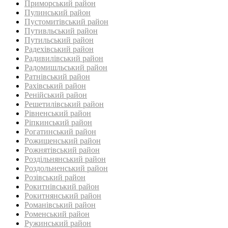
Приморський район
Пулинський район
Пустомитівський район
Путивльський район‎
Путильський район
Радехівський район
Радивилівський район
Радомишльський район‎
Ратнівський район
Рахівський район
Ренійський район
Решетилівський район
Рівненський район
Ріпкинський район
Рогатинський район
Рожищенський район
Рожнятівський район
Роздільнянський район
Роздольненський район
Розівський район‎
Рокитнівський район
Рокитнянський район
Романівський район‎
Роменський район
Ружинський район