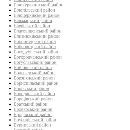
Білокуракинський район‎
Білопільський район
Білоцерківський район
Більмацький район
Біляївський район‎
Благовіщенський район
Близнюківський район
Бобринецький район
Бобровицький район
Богодухівський район
Богородчанський район
Богуславський район
Бойківський район
Болградський район
Борзнянський район
Бориспільський район
Борівський район
Бородянський район
Борщівський район‎
Братський район‎
Броварський район
Бродівський район‎
Брусилівський район‎
Буринський район