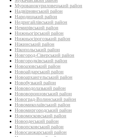
Мукачівський район
Мурованокуриловецький район
Надвірнянський район
Народицький район‎
Недригайлівський район‎
Немирівський район
Нижньогірський район
Нижньосірогозький район
Ніжинський район
Нікопольський район
Новгород-Сіверський район
Новгородківський район
Новоазовський район
Новоайдарський район‎
Новоархангельський район
Новобузький район‎
Нововодолазький район
Нововоронцовський район‎
Новоград-Волинський район
Новомиколаївський район‎
Новомиргородський район
Новомосковський район
Новоодеський район‎
Новопсковський район‎
Новосанжарський район