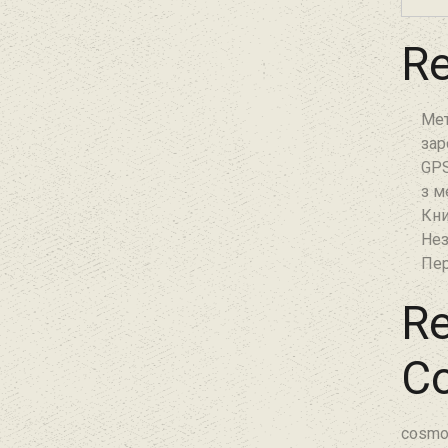
Re
Мет
зар
GPS
з м
Кни
Нез
Пер
Re
C
cosmo