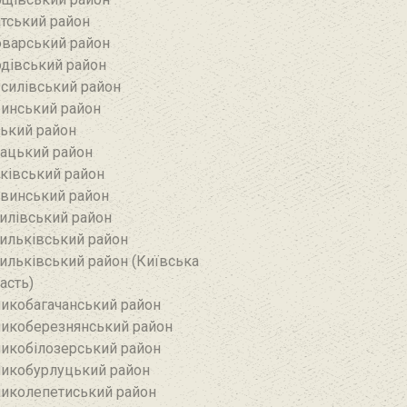
тський район‎
варський район
дівський район‎
силівський район‎
инський район
ький район‎
ацький район
ківський район
винський район
илівський район
ильківський район
ильківський район (Київська
асть)
икобагачанський район
икоберезнянський район
икобілозерський район‎
икобурлуцький район
иколепетиський район