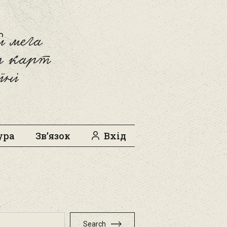
 мега
л карт
їні
ура
Зв’язок
Вхід
h
Search