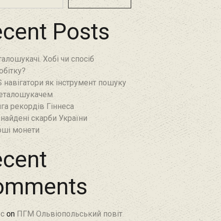
cent Posts
алошукачі. Хобі чи спосіб
обітку?
 навігатори як інструмент пошуку
еталошукачем
га рекордів Гіннеса
найдені скарби України
ші монети
cent
omments
c
on
ПГМ Ольвіопольський повіт