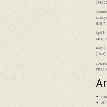
(Херсо
cosmo
межув
повіт)
igal-b
квадр
Alex R
(1км)
cosmo
квадр
Ar
Feb
Jan