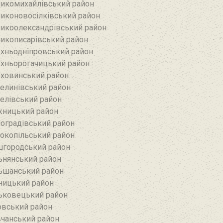
икомихайлівський район‎
иконовосілківський район‎
икоолександрівський район
икописарівський район
хньодніпровський район
хньорогачицький район
ховинський район
елинівський район‎
елівський район‎
ницький район
оградівський район
окопільський район
городський район
ьнянський район‎
ьшанський район
ницький район
ьковецький район
овський район
чанський район