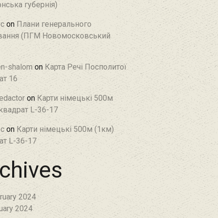
нська губернія)
c
on
Плани генерального
ання (ПГМ Новомосковський
en-shalom
on
Карта Речі Посполитої
ат 16
edactor
on
Карти німецькі 500м
 квадрат L-36-17
c
on
Карти німецькі 500м (1км)
ат L-36-17
chives
ruary 2024
uary 2024