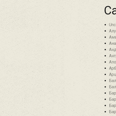
Ca
Unc
Алу
Амв
Ана
Анд
Ант
Апо
Арб
Арц
Бал
Бал
Бар
Бар
Бар
Бар