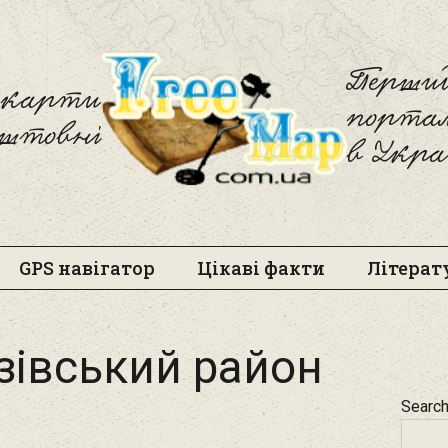
Freemap
Перший
і карти
порта
оштовні
в Укра
GPS навігатор
Цікаві факти
Літерат
зівський район
Searc