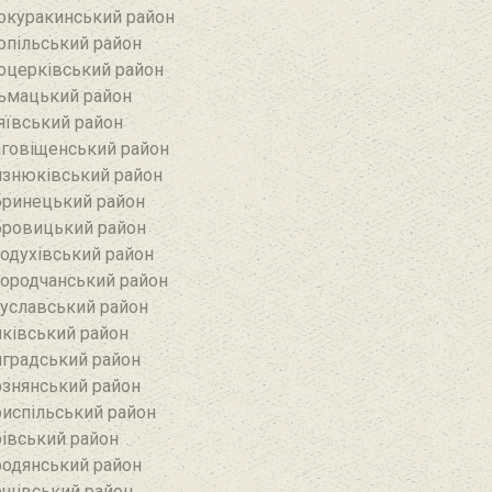
окуракинський район‎
опільський район
оцерківський район
ьмацький район
яївський район‎
говіщенський район
знюківський район
ринецький район
ровицький район
одухівський район
ородчанський район
уславський район
ківський район
градський район
знянський район
испільський район
івський район
одянський район
щівський район‎