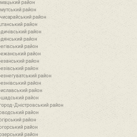
мацький район
мутський район
чисарайський район
танський район
дичівський район
дянський район
егівський район
ежанський район‎
езанський район‎
езівський район
езнегуватський район‎
езнівський район‎
иславський район
шадський район
город-Дністровський район
оводський район‎
огірський район
огорський район
озерський район