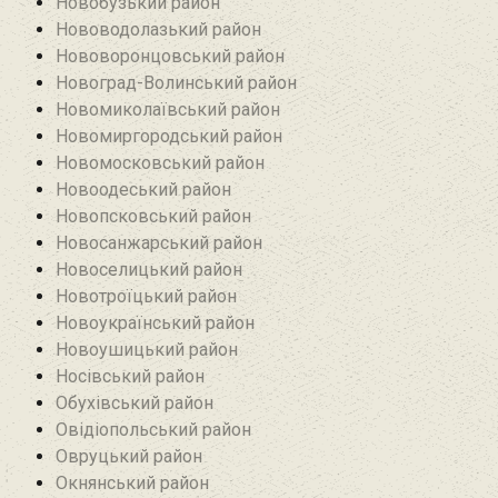
Новобузький район‎
Нововодолазький район
Нововоронцовський район‎
Новоград-Волинський район
Новомиколаївський район‎
Новомиргородський район
Новомосковський район
Новоодеський район‎
Новопсковський район‎
Новосанжарський район
Новоселицький район
Новотроїцький район
Новоукраїнський район
Новоушицький район
Носівський район
Обухівський район
Овідіопольський район‎
Овруцький район‎
Окнянський район