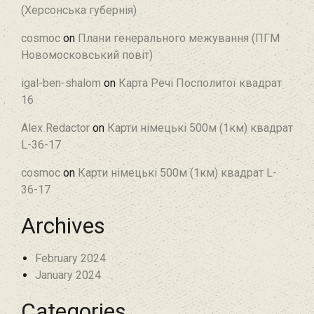
(Херсонська губернія)
cosmoc
on
Плани генерального межування (ПГМ
Новомосковський повіт)
igal-ben-shalom
on
Карта Речі Посполитої квадрат
16
Alex Redactor
on
Карти німецькі 500м (1км) квадрат
L-36-17
cosmoc
on
Карти німецькі 500м (1км) квадрат L-
36-17
Archives
February 2024
January 2024
Categories