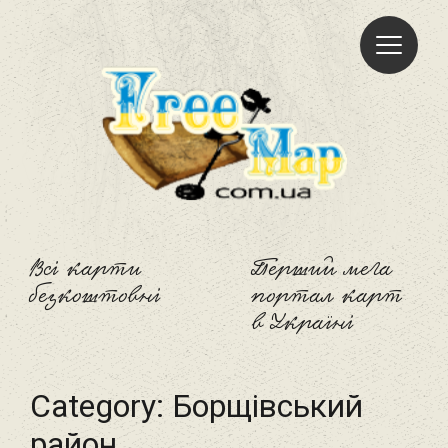
Freemap
Всі карти
Перший мега
безкоштовні
портал карт
в Україні
Category:
Борщівський
район‎