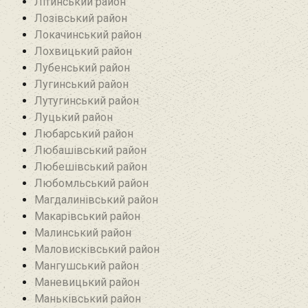
Літинський район
Лозівський район
Локачинський район
Лохвицький район
Лубенський район
Лугинський район‎
Лутугинський район
Луцький район
Любарський район‎
Любашівський район‎
Любешівський район
Любомльський район
Магдалинівський район
Макарівський район
Малинський район
Маловисківський район
Мангушський район
Маневицький район
Маньківський район‎