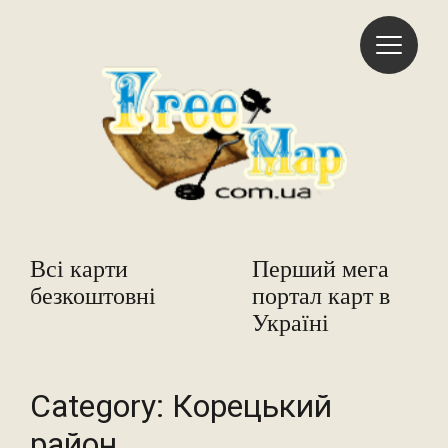
Freemap
Всі карти
Перший мега
безкоштовні
портал карт в
Україні
Category:
Корецький
район