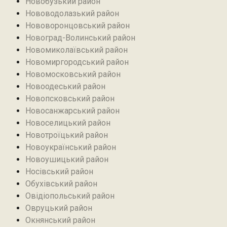
Новобузький район‎
Нововодолазький район
Нововоронцовський район‎
Новоград-Волинський район
Новомиколаївський район‎
Новомиргородський район
Новомосковський район
Новоодеський район‎
Новопсковський район‎
Новосанжарський район
Новоселицький район
Новотроїцький район
Новоукраїнський район
Новоушицький район
Носівський район
Обухівський район
Овідіопольський район‎
Овруцький район‎
Окнянський район