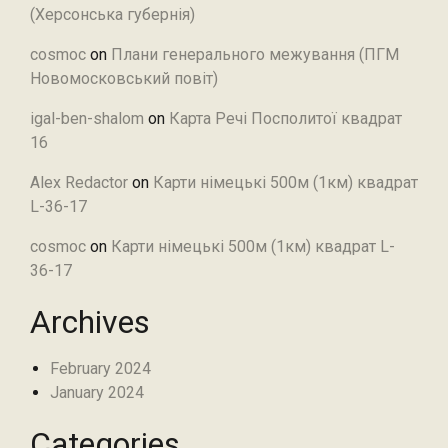
(Херсонська губернія)
cosmoc
on
Плани генерального межування (ПГМ
Новомосковський повіт)
igal-ben-shalom
on
Карта Речі Посполитої квадрат
16
Alex Redactor
on
Карти німецькі 500м (1км) квадрат
L-36-17
cosmoc
on
Карти німецькі 500м (1км) квадрат L-
36-17
Archives
February 2024
January 2024
Categories