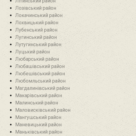
Літинський район
Лозівський район
Локачинський район
Лохвицький район
Лубенський район
Лугинський район‎
Лутугинський район
Луцький район
Любарський район‎
Любашівський район‎
Любешівський район
Любомльський район
Магдалинівський район
Макарівський район
Малинський район
Маловисківський район
Мангушський район
Маневицький район
Маньківський район‎