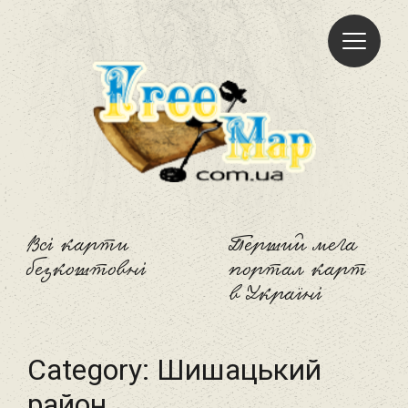
Freemap
Всі карти
Перший мега
безкоштовні
портал карт
в Україні
Category:
Шишацький
район