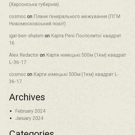
(Херсонська губернія)
cosmoc
on
Плани генерального межування (ПГМ
Новомосковський повіт)
igal-ben-shalom
on
Карта Речі Посполитої квадрат
16
Alex Redactor
on
Карти німецькі 500м (1км) квадрат
L-36-17
cosmoc
on
Карти німецькі 500м (1км) квадрат L-
36-17
Archives
February 2024
January 2024
Categories