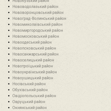
Новобузький район‎
Нововодолазький район
Нововоронцовський район‎
Новоград-Волинський район
Новомиколаївський район‎
Новомиргородський район
Новомосковський район
Новоодеський район‎
Новопсковський район‎
Новосанжарський район
Новоселицький район
Новотроїцький район
Новоукраїнський район
Новоушицький район
Носівський район
Обухівський район
Овідіопольський район‎
Овруцький район‎
Окнянський район