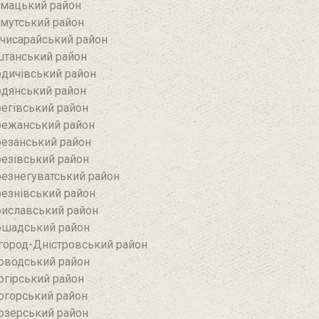
мацький район
мутський район
чисарайський район
танський район
дичівський район
дянський район
егівський район
ежанський район‎
езанський район‎
езівський район
езнегуватський район‎
езнівський район‎
иславський район
шадський район
город-Дністровський район
оводський район‎
огірський район
огорський район
озерський район