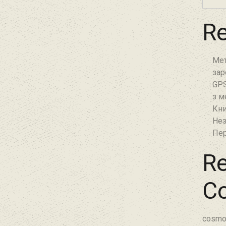
Re
Мет
зар
GPS
з м
Кни
Нез
Пер
Re
C
cosmo