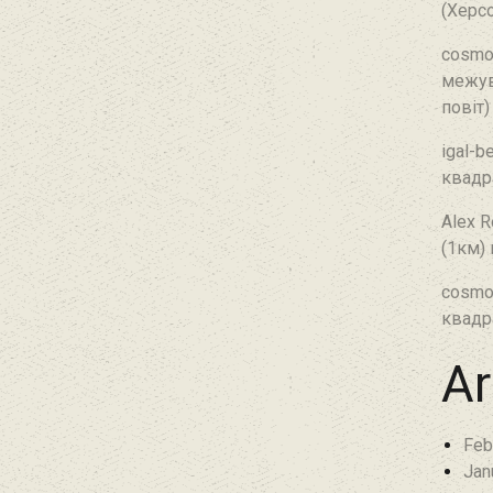
(Херсо
cosmo
межув
повіт)
igal-b
квадр
Alex R
(1км)
cosmo
квадр
Ar
Feb
Jan