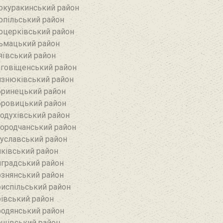
окуракинський район‎
опільський район
оцерківський район
ьмацький район
яївський район‎
говіщенський район
знюківський район
ринецький район
ровицький район
одухівський район
ородчанський район
уславський район
ківський район
градський район
знянський район
испільський район
івський район
одянський район
щівський район‎