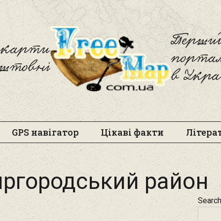
Freemap
Перший
і карти
порта
оштовні
в Укра
GPS навігатор
Цікаві факти
Літера
ргородський район
Searc