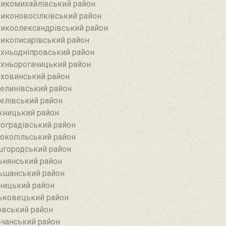
икомихайлівський район‎
иконовосілківський район‎
икоолександрівський район
икописарівський район
хньодніпровський район
хньорогачицький район
ховинський район
елинівський район‎
елівський район‎
ницький район
оградівський район
окопільський район
городський район
ьнянський район‎
ьшанський район
ницький район
ьковецький район
овський район
чанський район