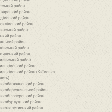
тський район‎
варський район
дівський район‎
силівський район‎
инський район
ький район‎
ацький район
ківський район
винський район
илівський район
ильківський район
ильківський район (Київська
асть)
икобагачанський район
икоберезнянський район
икобілозерський район‎
икобурлуцький район
иколепетиський район