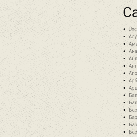
Ca
Unc
Алу
Амв
Ана
Анд
Ант
Апо
Арб
Арц
Бал
Бал
Бар
Бар
Бар
Бар