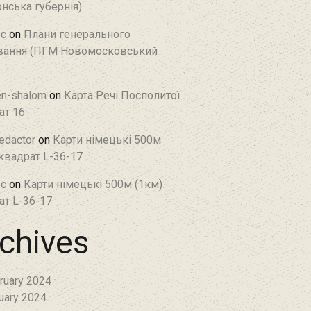
нська губернія)
c
on
Плани генерального
ання (ПГМ Новомосковський
en-shalom
on
Карта Речі Посполитої
ат 16
edactor
on
Карти німецькі 500м
 квадрат L-36-17
c
on
Карти німецькі 500м (1км)
ат L-36-17
chives
ruary 2024
uary 2024