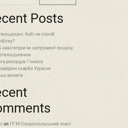
cent Posts
алошукачі. Хобі чи спосіб
обітку?
 навігатори як інструмент пошуку
еталошукачем
га рекордів Гіннеса
найдені скарби України
ші монети
cent
omments
c
on
ПГМ Ольвіопольський повіт