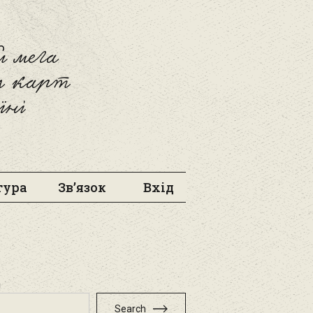
 мега
л карт
їні
тура
Зв’язок
Вхід
h
Search