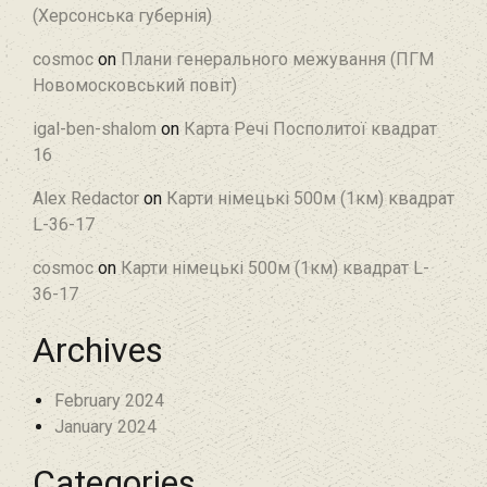
(Херсонська губернія)
cosmoc
on
Плани генерального межування (ПГМ
Новомосковський повіт)
igal-ben-shalom
on
Карта Речі Посполитої квадрат
16
Alex Redactor
on
Карти німецькі 500м (1км) квадрат
L-36-17
cosmoc
on
Карти німецькі 500м (1км) квадрат L-
36-17
Archives
February 2024
January 2024
Categories