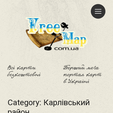
Freemap
Всі карти
Перший мега
безкоштовні
портал карт
в Україні
Category:
Карлівський
район