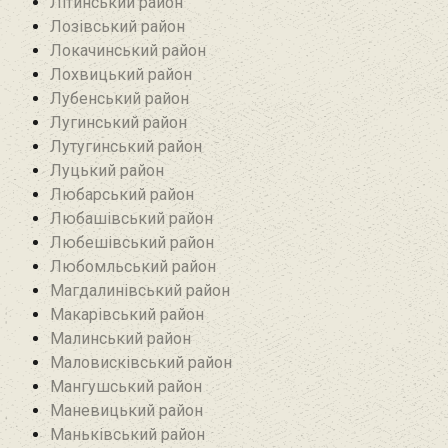
Літинський район
Лозівський район
Локачинський район
Лохвицький район
Лубенський район
Лугинський район‎
Лутугинський район
Луцький район
Любарський район‎
Любашівський район‎
Любешівський район
Любомльський район
Магдалинівський район
Макарівський район
Малинський район
Маловисківський район
Мангушський район
Маневицький район
Маньківський район‎