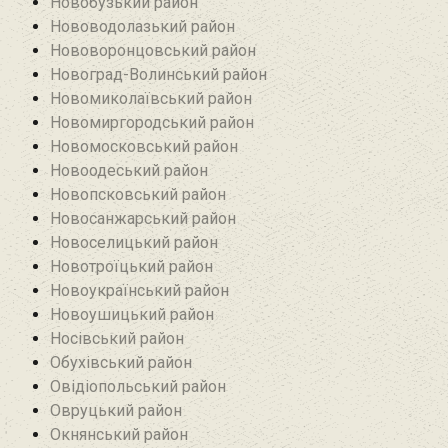
Новобузький район‎
Нововодолазький район
Нововоронцовський район‎
Новоград-Волинський район
Новомиколаївський район‎
Новомиргородський район
Новомосковський район
Новоодеський район‎
Новопсковський район‎
Новосанжарський район
Новоселицький район
Новотроїцький район
Новоукраїнський район
Новоушицький район
Носівський район
Обухівський район
Овідіопольський район‎
Овруцький район‎
Окнянський район