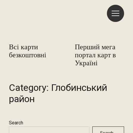
Freemap
Всі карти
Перший мега
безкоштовні
портал карт в
Україні
Category:
Глобинський
район
Search