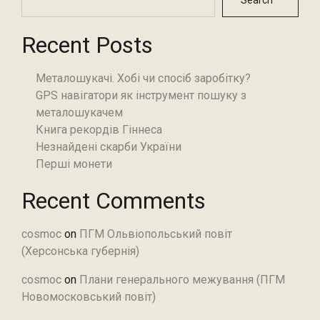
Search
Recent Posts
Металошукачі. Хобі чи спосіб заробітку?
GPS навігатори як інструмент пошуку з
металошукачем
Книга рекордів Гіннеса
Незнайдені скарби України
Перші монети
Recent Comments
cosmoc
on
ПГМ Ольвіопольський повіт
(Херсонська губернія)
cosmoc
on
Плани генерального межування (ПГМ
Новомосковський повіт)