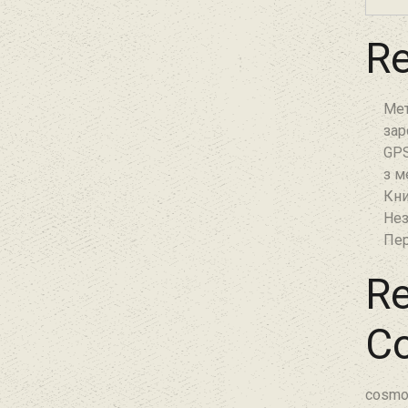
Re
Мет
зар
GPS
з м
Кни
Нез
Пер
Re
C
cosmo