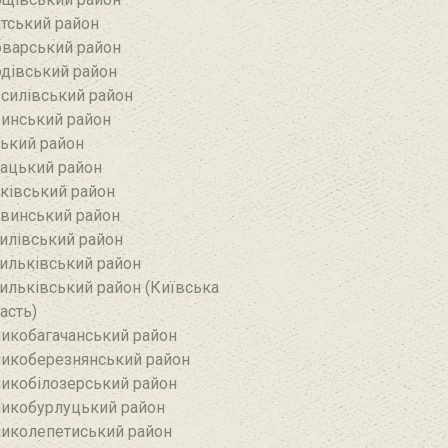
тський район‎
варський район
дівський район‎
силівський район‎
инський район
ький район‎
ацький район
ківський район
винський район
илівський район
ильківський район
ильківський район (Київська
асть)
икобагачанський район
икоберезнянський район
икобілозерський район‎
икобурлуцький район
иколепетиський район