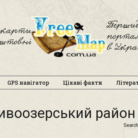
Freemap
Перший
і карти
порта
оштовні
в Укра
GPS навігатор
Цікаві факти
Літера
ивоозерський район‎
Searc