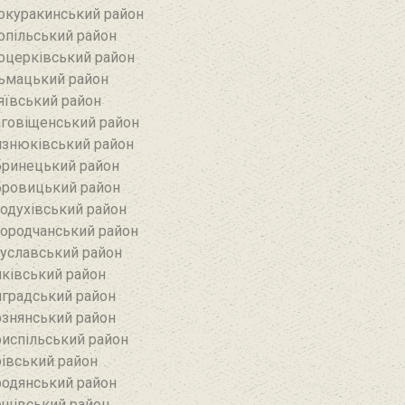
окуракинський район‎
опільський район
оцерківський район
ьмацький район
яївський район‎
говіщенський район
знюківський район
ринецький район
ровицький район
одухівський район
ородчанський район
уславський район
ківський район
градський район
знянський район
испільський район
івський район
одянський район
щівський район‎