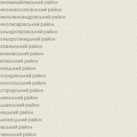
икомихайлівський район‎
иконовосілківський район‎
икоолександрівський район
икописарівський район
хньодніпровський район
хньорогачицький район
ховинський район
елинівський район‎
елівський район‎
ницький район
оградівський район
окопільський район
городський район
ьнянський район‎
ьшанський район
ницький район
ьковецький район
овський район
чанський район