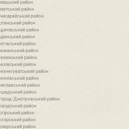
мацький район
мутський район
чисарайський район
танський район
дичівський район
дянський район
егівський район
ежанський район‎
езанський район‎
езівський район
езнегуватський район‎
езнівський район‎
иславський район
шадський район
город-Дністровський район
оводський район‎
огірський район
огорський район
озерський район