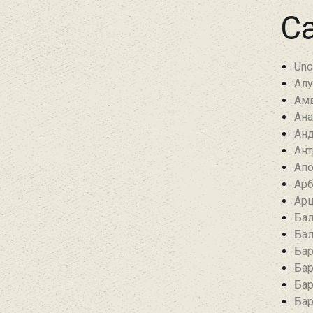
Ca
Unc
Алу
Амв
Ана
Анд
Ант
Апо
Арб
Арц
Бал
Бал
Бар
Бар
Бар
Бар