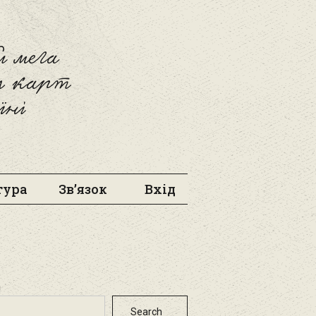
 мега
л карт
їні
тура
Зв’язок
Вхід
h
Search