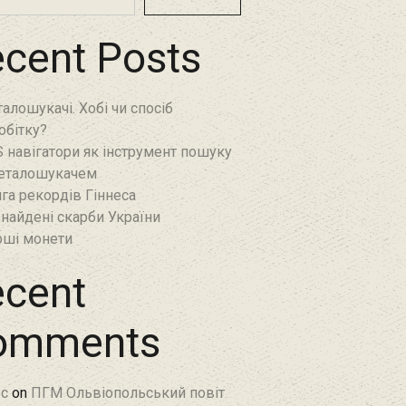
cent Posts
алошукачі. Хобі чи спосіб
обітку?
 навігатори як інструмент пошуку
еталошукачем
га рекордів Гіннеса
найдені скарби України
ші монети
cent
omments
c
on
ПГМ Ольвіопольський повіт