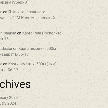
нська губернія)
c
on
Плани генерального
ання (ПГМ Новомосковський
en-shalom
on
Карта Речі Посполитої
ат 16
edactor
on
Карти німецькі 500м
 квадрат L-36-17
c
on
Карти німецькі 500м (1км)
ат L-36-17
chives
ruary 2024
uary 2024