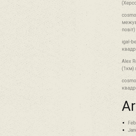
(Херсо
cosmo
межув
повіт)
igal-b
квадр
Alex R
(1км)
cosmo
квадр
Ar
Feb
Jan