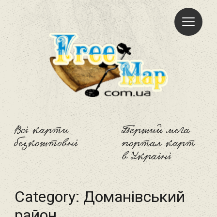
Freemap
Всі карти
Перший мега
безкоштовні
портал карт
в Україні
Category:
Доманівський
район‎