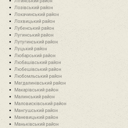
Літинський район
Лозівський район
Локачинський район
Лохвицький район
Лубенський район
Лугинський район‎
Лутугинський район
Луцький район
Любарський район‎
Любашівський район‎
Любешівський район
Любомльський район
Магдалинівський район
Макарівський район
Малинський район
Маловисківський район
Мангушський район
Маневицький район
Маньківський район‎