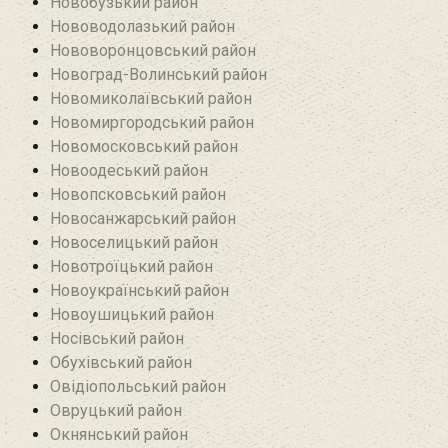
Новобузький район‎
Нововодолазький район
Нововоронцовський район‎
Новоград-Волинський район
Новомиколаївський район‎
Новомиргородський район
Новомосковський район
Новоодеський район‎
Новопсковський район‎
Новосанжарський район
Новоселицький район
Новотроїцький район
Новоукраїнський район
Новоушицький район
Носівський район
Обухівський район
Овідіопольський район‎
Овруцький район‎
Окнянський район