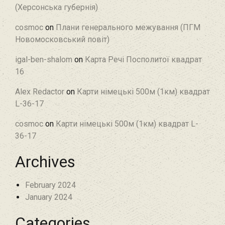
(Херсонська губернія)
cosmoc
on
Плани генерального межування (ПГМ
Новомосковський повіт)
igal-ben-shalom
on
Карта Речі Посполитої квадрат
16
Alex Redactor
on
Карти німецькі 500м (1км) квадрат
L-36-17
cosmoc
on
Карти німецькі 500м (1км) квадрат L-
36-17
Archives
February 2024
January 2024
Categories