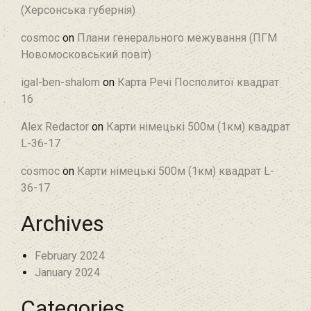
(Херсонська губернія)
cosmoc
on
Плани генерального межування (ПГМ
Новомосковський повіт)
igal-ben-shalom
on
Карта Речі Посполитої квадрат
16
Alex Redactor
on
Карти німецькі 500м (1км) квадрат
L-36-17
cosmoc
on
Карти німецькі 500м (1км) квадрат L-
36-17
Archives
February 2024
January 2024
Categories