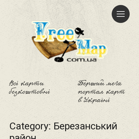
Freemap
Всі карти
Перший мега
безкоштовні
портал карт
в Україні
Category:
Березанський
район‎