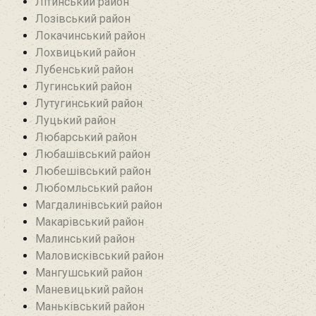
Літинський район
Лозівський район
Локачинський район
Лохвицький район
Лубенський район
Лугинський район‎
Лутугинський район
Луцький район
Любарський район‎
Любашівський район‎
Любешівський район
Любомльський район
Магдалинівський район
Макарівський район
Малинський район
Маловисківський район
Мангушський район
Маневицький район
Маньківський район‎