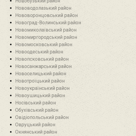
Новобузький район‎
Нововодолазький район
Нововоронцовський район‎
Новоград-Волинський район
Новомиколаївський район‎
Новомиргородський район
Новомосковський район
Новоодеський район‎
Новопсковський район‎
Новосанжарський район
Новоселицький район
Новотроїцький район
Новоукраїнський район
Новоушицький район
Носівський район
Обухівський район
Овідіопольський район‎
Овруцький район‎
Окнянський район