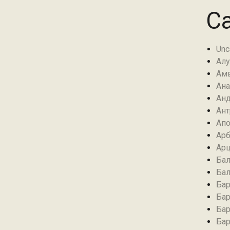
Ca
Unc
Алу
Амв
Ана
Анд
Ант
Апо
Арб
Арц
Бал
Бал
Бар
Бар
Бар
Бар