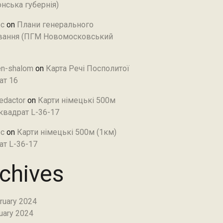
нська губернія)
c
on
Плани генерального
ання (ПГМ Новомосковський
en-shalom
on
Карта Речі Посполитої
ат 16
edactor
on
Карти німецькі 500м
 квадрат L-36-17
c
on
Карти німецькі 500м (1км)
ат L-36-17
chives
ruary 2024
uary 2024