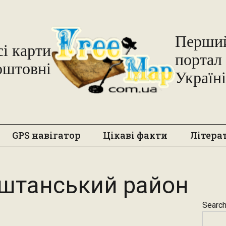
Freemap
Перший
сі карти
портал 
оштовні
Україні
GPS навігатор
Цікаві факти
Літера
штанський район
Searc