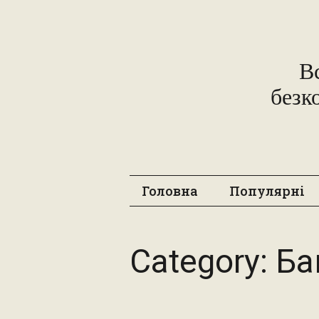
В
безк
Головна
Популярні
Category:
Ба