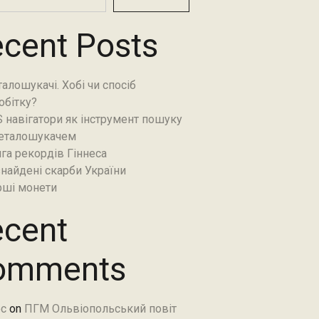
cent Posts
алошукачі. Хобі чи спосіб
обітку?
 навігатори як інструмент пошуку
еталошукачем
га рекордів Гіннеса
найдені скарби України
ші монети
cent
omments
c
on
ПГМ Ольвіопольський повіт