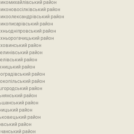
икомихайлівський район‎
иконовосілківський район‎
икоолександрівський район
икописарівський район
хньодніпровський район
хньорогачицький район
ховинський район
елинівський район‎
елівський район‎
ницький район
оградівський район
окопільський район
городський район
ьнянський район‎
ьшанський район
ницький район
ьковецький район
овський район
чанський район