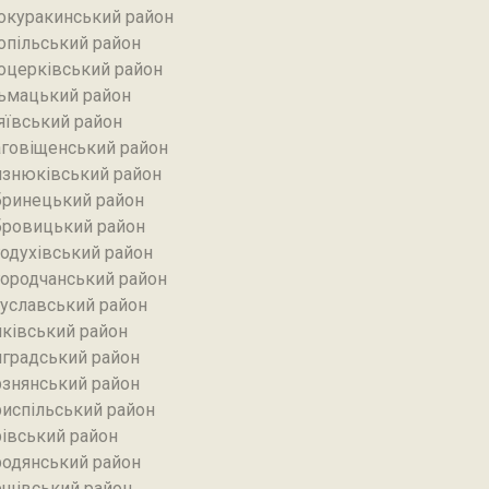
окуракинський район‎
опільський район
оцерківський район
ьмацький район
яївський район‎
говіщенський район
знюківський район
ринецький район
ровицький район
одухівський район
ородчанський район
уславський район
ківський район
градський район
знянський район
испільський район
івський район
одянський район
щівський район‎