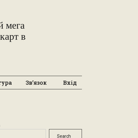
 мега
карт в
тура
Зв’язок
Вхід
h
Search