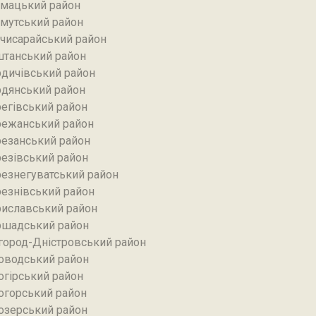
мацький район
мутський район
чисарайський район
танський район
дичівський район
дянський район
егівський район
ежанський район‎
езанський район‎
езівський район
езнегуватський район‎
езнівський район‎
иславський район
шадський район
город-Дністровський район
оводський район‎
огірський район
огорський район
озерський район