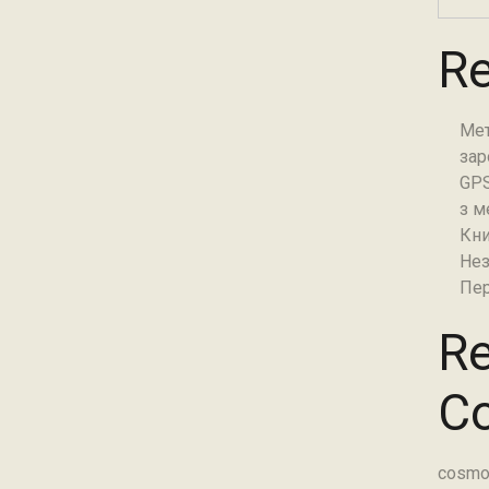
Re
Мет
зар
GPS
з м
Кни
Нез
Пер
Re
C
cosmo