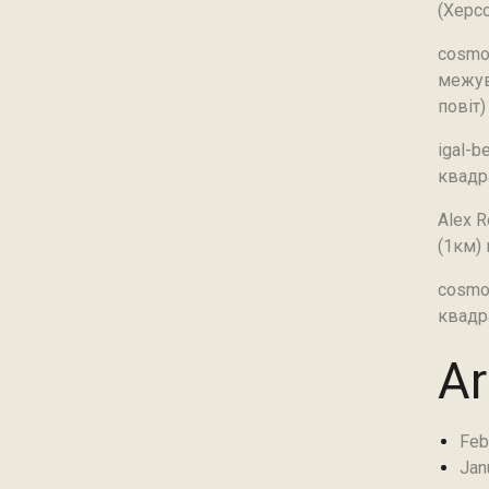
(Херсо
cosmo
межув
повіт)
igal-b
квадр
Alex R
(1км)
cosmo
квадр
Ar
Feb
Jan