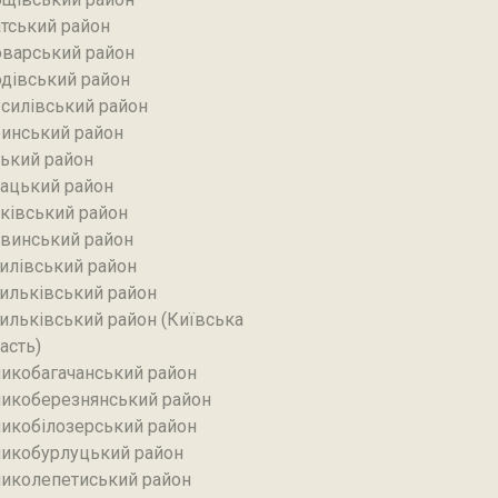
тський район‎
варський район
дівський район‎
силівський район‎
инський район
ький район‎
ацький район
ківський район
винський район
илівський район
ильківський район
ильківський район (Київська
асть)
икобагачанський район
икоберезнянський район
икобілозерський район‎
икобурлуцький район
иколепетиський район