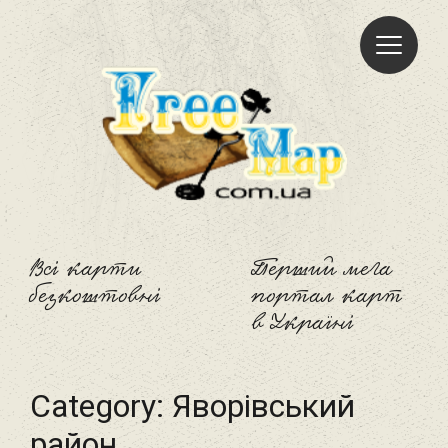
Freemap
Всі карти
Перший мега
безкоштовні
портал карт
в Україні
Category:
Яворівський
район