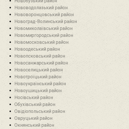
Новобузький район‎
Нововодолазький район
Нововоронцовський район‎
Новоград-Волинський район
Новомиколаївський район‎
Новомиргородський район
Новомосковський район
Новоодеський район‎
Новопсковський район‎
Новосанжарський район
Новоселицький район
Новотроїцький район
Новоукраїнський район
Новоушицький район
Носівський район
Обухівський район
Овідіопольський район‎
Овруцький район‎
Окнянський район