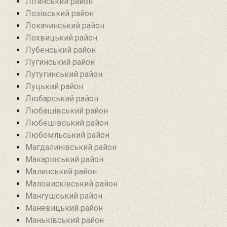
Літинський район
Лозівський район
Локачинський район
Лохвицький район
Лубенський район
Лугинський район‎
Лутугинський район
Луцький район
Любарський район‎
Любашівський район‎
Любешівський район
Любомльський район
Магдалинівський район
Макарівський район
Малинський район
Маловисківський район
Мангушський район
Маневицький район
Маньківський район‎