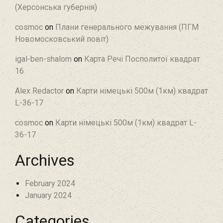
(Херсонська губернія)
cosmoc
on
Плани генерального межування (ПГМ
Новомосковський повіт)
igal-ben-shalom
on
Карта Речі Посполитої квадрат
16
Alex Redactor
on
Карти німецькі 500м (1км) квадрат
L-36-17
cosmoc
on
Карти німецькі 500м (1км) квадрат L-
36-17
Archives
February 2024
January 2024
Categories