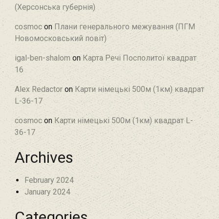
(Херсонська губернія)
cosmoc
on
Плани генерального межування (ПГМ
Новомосковський повіт)
igal-ben-shalom
on
Карта Речі Посполитої квадрат
16
Alex Redactor
on
Карти німецькі 500м (1км) квадрат
L-36-17
cosmoc
on
Карти німецькі 500м (1км) квадрат L-
36-17
Archives
February 2024
January 2024
Categories