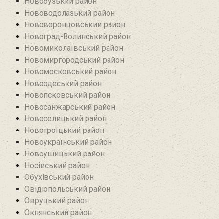
Новобузький район‎
Нововодолазький район
Нововоронцовський район‎
Новоград-Волинський район
Новомиколаївський район‎
Новомиргородський район
Новомосковський район
Новоодеський район‎
Новопсковський район‎
Новосанжарський район
Новоселицький район
Новотроїцький район
Новоукраїнський район
Новоушицький район
Носівський район
Обухівський район
Овідіопольський район‎
Овруцький район‎
Окнянський район