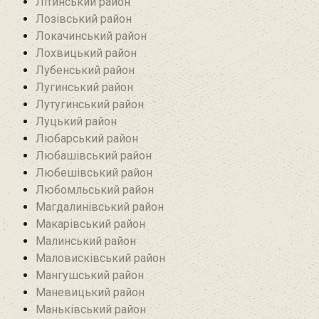
Літинський район
Лозівський район
Локачинський район
Лохвицький район
Лубенський район
Лугинський район‎
Лутугинський район
Луцький район
Любарський район‎
Любашівський район‎
Любешівський район
Любомльський район
Магдалинівський район
Макарівський район
Малинський район
Маловисківський район
Мангушський район
Маневицький район
Маньківський район‎