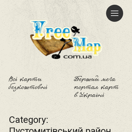
Freemap
Всі карти
Перший мега
безкоштовні
портал карт
в Україні
Category:
Пустомитівський район