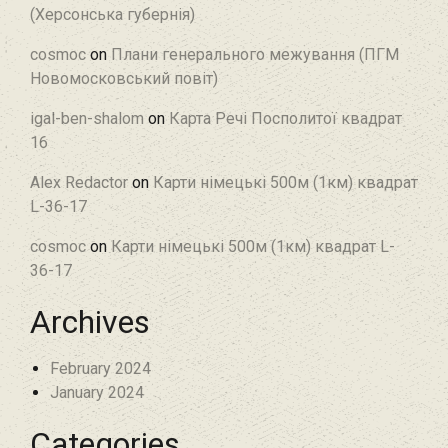
(Херсонська губернія)
cosmoc
on
Плани генерального межування (ПГМ
Новомосковський повіт)
igal-ben-shalom
on
Карта Речі Посполитої квадрат
16
Alex Redactor
on
Карти німецькі 500м (1км) квадрат
L-36-17
cosmoc
on
Карти німецькі 500м (1км) квадрат L-
36-17
Archives
February 2024
January 2024
Categories