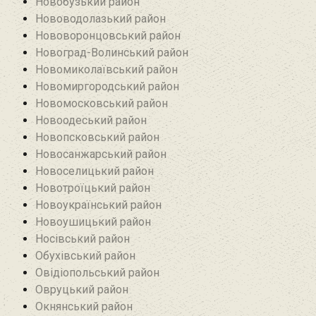
Новобузький район‎
Нововодолазький район
Нововоронцовський район‎
Новоград-Волинський район
Новомиколаївський район‎
Новомиргородський район
Новомосковський район
Новоодеський район‎
Новопсковський район‎
Новосанжарський район
Новоселицький район
Новотроїцький район
Новоукраїнський район
Новоушицький район
Носівський район
Обухівський район
Овідіопольський район‎
Овруцький район‎
Окнянський район