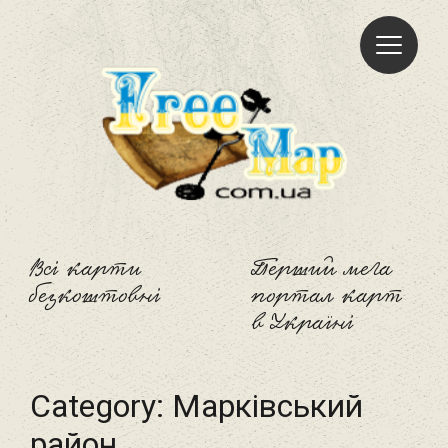
Freemap
Всі карти
Перший мега
безкоштовні
портал карт
в Україні
Category:
Марківський
район