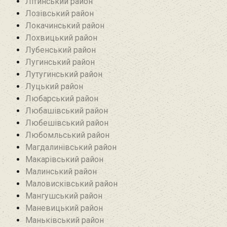
Літинський район
Лозівський район
Локачинський район
Лохвицький район
Лубенський район
Лугинський район‎
Лутугинський район
Луцький район
Любарський район‎
Любашівський район‎
Любешівський район
Любомльський район
Магдалинівський район
Макарівський район
Малинський район
Маловисківський район
Мангушський район
Маневицький район
Маньківський район‎