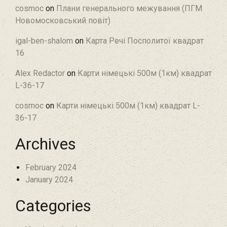
cosmoc
on
Плани генерального межування (ПГМ
Новомосковський повіт)
igal-ben-shalom
on
Карта Речі Посполитої квадрат
16
Alex Redactor
on
Карти німецькі 500м (1км) квадрат
L-36-17
cosmoc
on
Карти німецькі 500м (1км) квадрат L-
36-17
Archives
February 2024
January 2024
Categories