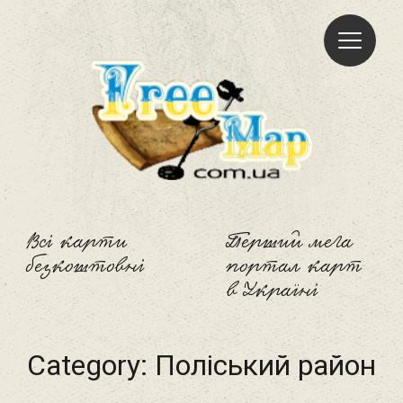
Freemap
Всі карти
Перший мега
безкоштовні
портал карт
в Україні
Category:
Поліський район