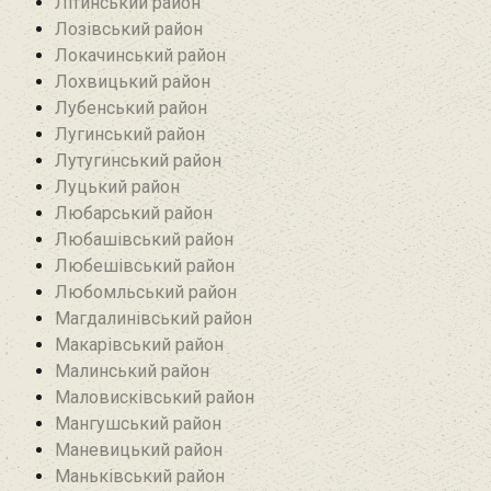
Літинський район
Лозівський район
Локачинський район
Лохвицький район
Лубенський район
Лугинський район‎
Лутугинський район
Луцький район
Любарський район‎
Любашівський район‎
Любешівський район
Любомльський район
Магдалинівський район
Макарівський район
Малинський район
Маловисківський район
Мангушський район
Маневицький район
Маньківський район‎