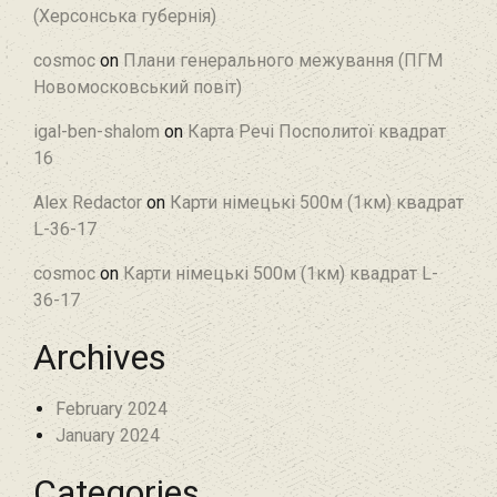
(Херсонська губернія)
cosmoc
on
Плани генерального межування (ПГМ
Новомосковський повіт)
igal-ben-shalom
on
Карта Речі Посполитої квадрат
16
Alex Redactor
on
Карти німецькі 500м (1км) квадрат
L-36-17
cosmoc
on
Карти німецькі 500м (1км) квадрат L-
36-17
Archives
February 2024
January 2024
Categories