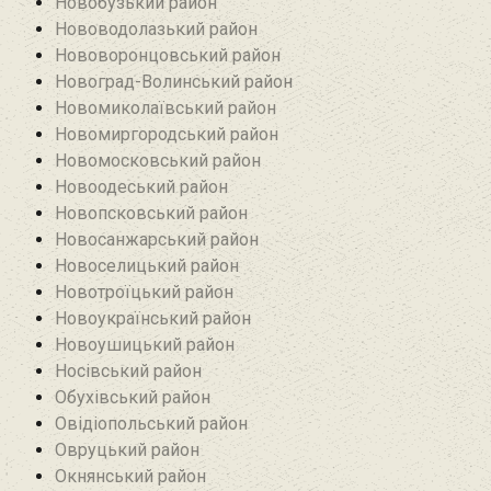
Новобузький район‎
Нововодолазький район
Нововоронцовський район‎
Новоград-Волинський район
Новомиколаївський район‎
Новомиргородський район
Новомосковський район
Новоодеський район‎
Новопсковський район‎
Новосанжарський район
Новоселицький район
Новотроїцький район
Новоукраїнський район
Новоушицький район
Носівський район
Обухівський район
Овідіопольський район‎
Овруцький район‎
Окнянський район