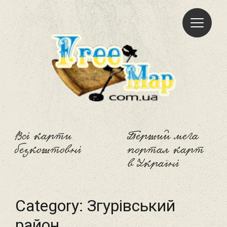
Freemap
Всі карти
Перший мега
безкоштовні
портал карт
в Україні
Category:
Згурівський
район