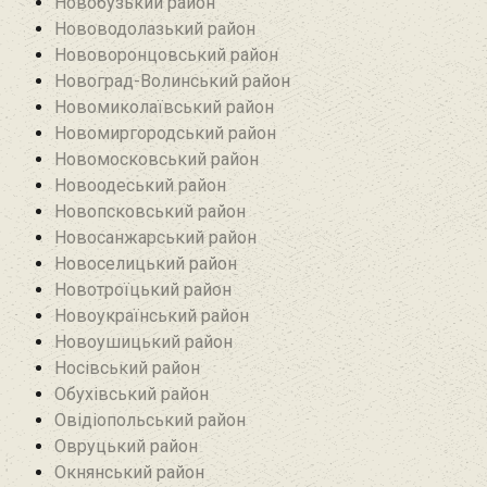
Новобузький район‎
Нововодолазький район
Нововоронцовський район‎
Новоград-Волинський район
Новомиколаївський район‎
Новомиргородський район
Новомосковський район
Новоодеський район‎
Новопсковський район‎
Новосанжарський район
Новоселицький район
Новотроїцький район
Новоукраїнський район
Новоушицький район
Носівський район
Обухівський район
Овідіопольський район‎
Овруцький район‎
Окнянський район