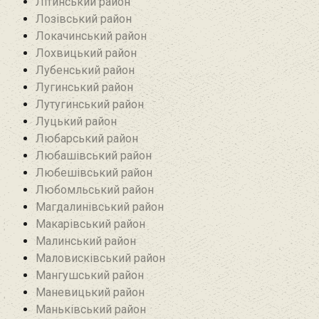
Літинський район
Лозівський район
Локачинський район
Лохвицький район
Лубенський район
Лугинський район‎
Лутугинський район
Луцький район
Любарський район‎
Любашівський район‎
Любешівський район
Любомльський район
Магдалинівський район
Макарівський район
Малинський район
Маловисківський район
Мангушський район
Маневицький район
Маньківський район‎