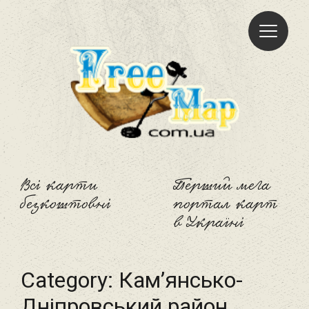
Freemap
Всі карти
Перший мега
безкоштовні
портал карт
в Україні
Category:
Кам’янсько-
Дніпровський район‎