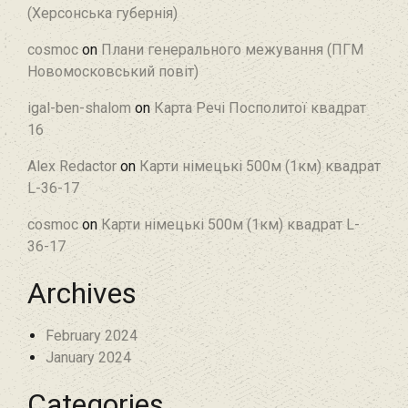
(Херсонська губернія)
cosmoc
on
Плани генерального межування (ПГМ
Новомосковський повіт)
igal-ben-shalom
on
Карта Речі Посполитої квадрат
16
Alex Redactor
on
Карти німецькі 500м (1км) квадрат
L-36-17
cosmoc
on
Карти німецькі 500м (1км) квадрат L-
36-17
Archives
February 2024
January 2024
Categories