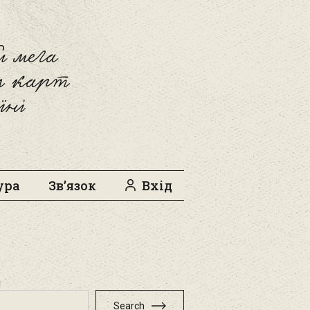
 мега
л карт
їні
ура
Зв’язок
Вхід
h
Search