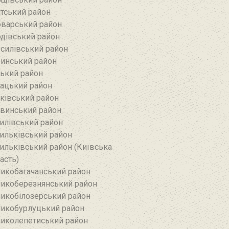
тський район‎
варський район
дівський район‎
силівський район‎
инський район
ький район‎
ацький район
ківський район
винський район
илівський район
ильківський район
ильківський район (Київська
асть)
икобагачанський район
икоберезнянський район
икобілозерський район‎
икобурлуцький район
иколепетиський район