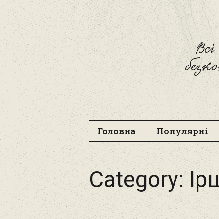
Вс
безк
Головна
Популярні
Category:
Ір