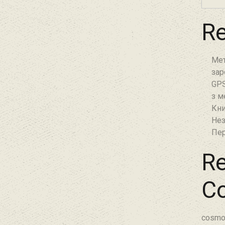
Re
Мет
зар
GPS
з м
Кни
Нез
Пер
Re
C
cosmo