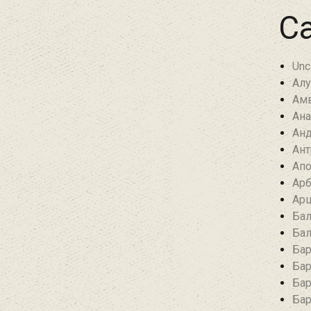
Ca
Unc
Алу
Амв
Ана
Анд
Ант
Апо
Арб
Арц
Бал
Бал
Бар
Бар
Бар
Бар