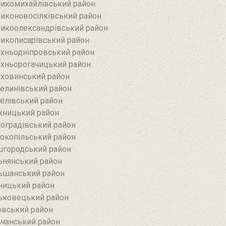
икомихайлівський район‎
иконовосілківський район‎
икоолександрівський район
икописарівський район
хньодніпровський район
хньорогачицький район
ховинський район
елинівський район‎
елівський район‎
ницький район
оградівський район
окопільський район
городський район
ьнянський район‎
ьшанський район
ницький район
ьковецький район
овський район
чанський район