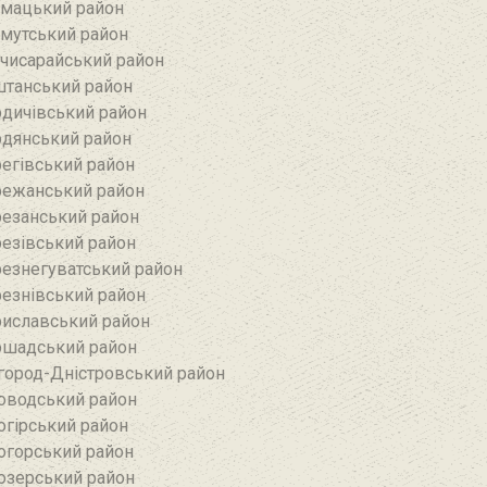
мацький район
мутський район
чисарайський район
танський район
дичівський район
дянський район
егівський район
ежанський район‎
езанський район‎
езівський район
езнегуватський район‎
езнівський район‎
иславський район
шадський район
город-Дністровський район
оводський район‎
огірський район
огорський район
озерський район