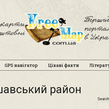
Freemap
Перший
і карти
порта
оштовні
в Укра
GPS навігатор
Цікаві факти
Літерат
шавський район
Searc