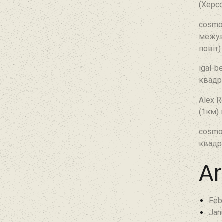
(Херсо
cosmo
межув
повіт)
igal-b
квадр
Alex R
(1км)
cosmo
квадр
Ar
Feb
Jan