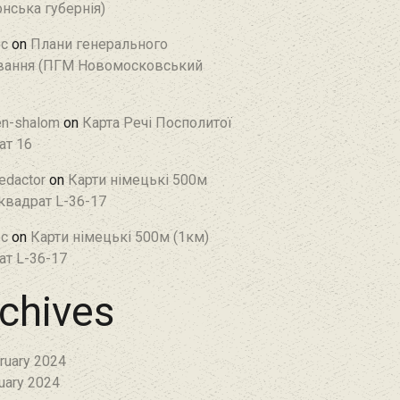
нська губернія)
c
on
Плани генерального
ання (ПГМ Новомосковський
en-shalom
on
Карта Речі Посполитої
ат 16
edactor
on
Карти німецькі 500м
 квадрат L-36-17
c
on
Карти німецькі 500м (1км)
ат L-36-17
chives
ruary 2024
uary 2024