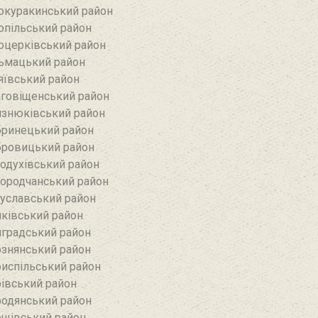
окуракинський район‎
опільський район
оцерківський район
ьмацький район
яївський район‎
говіщенський район
знюківський район
ринецький район
ровицький район
одухівський район
ородчанський район
уславський район
ківський район
градський район
знянський район
испільський район
івський район
одянський район
щівський район‎