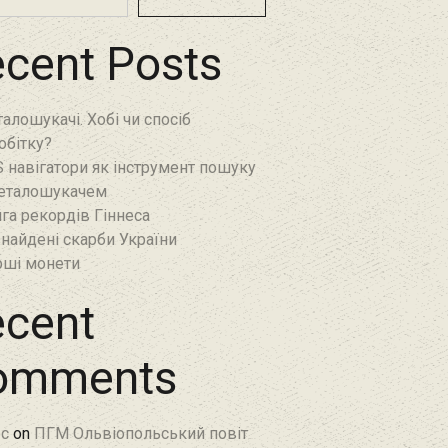
cent Posts
алошукачі. Хобі чи спосіб
обітку?
 навігатори як інструмент пошуку
еталошукачем
га рекордів Гіннеса
найдені скарби України
ші монети
cent
omments
c
on
ПГМ Ольвіопольський повіт