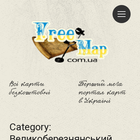
Freemap
Всі карти
Перший мега
безкоштовні
портал карт
в Україні
Category:
Великоберезнянський