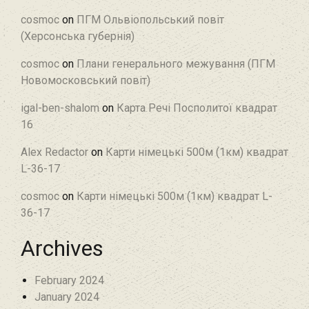
cosmoc
on
ПГМ Ольвіопольський повіт
(Херсонська губернія)
cosmoc
on
Плани генерального межування (ПГМ
Новомосковський повіт)
igal-ben-shalom
on
Карта Речі Посполитої квадрат
16
Alex Redactor
on
Карти німецькі 500м (1км) квадрат
L-36-17
cosmoc
on
Карти німецькі 500м (1км) квадрат L-
36-17
Archives
February 2024
January 2024