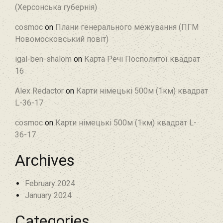
(Херсонська губернія)
cosmoc
on
Плани генерального межування (ПГМ
Новомосковський повіт)
igal-ben-shalom
on
Карта Речі Посполитої квадрат
16
Alex Redactor
on
Карти німецькі 500м (1км) квадрат
L-36-17
cosmoc
on
Карти німецькі 500м (1км) квадрат L-
36-17
Archives
February 2024
January 2024
Categories