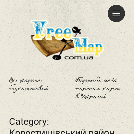
Freemap
Всі карти
Перший мега
безкоштовні
портал карт
в Україні
Category:
Коростишівський район‎