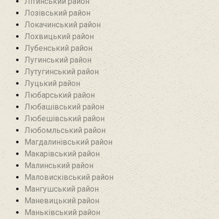
Літинський район
Лозівський район
Локачинський район
Лохвицький район
Лубенський район
Лугинський район‎
Лутугинський район
Луцький район
Любарський район‎
Любашівський район‎
Любешівський район
Любомльський район
Магдалинівський район
Макарівський район
Малинський район
Маловисківський район
Мангушський район
Маневицький район
Маньківський район‎