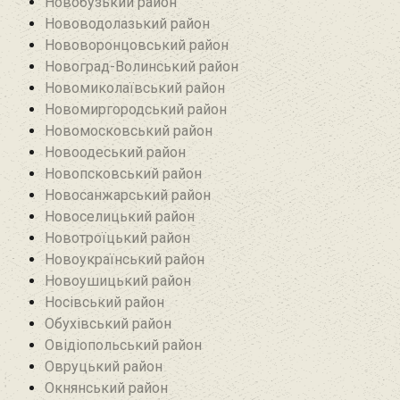
Новобузький район‎
Нововодолазький район
Нововоронцовський район‎
Новоград-Волинський район
Новомиколаївський район‎
Новомиргородський район
Новомосковський район
Новоодеський район‎
Новопсковський район‎
Новосанжарський район
Новоселицький район
Новотроїцький район
Новоукраїнський район
Новоушицький район
Носівський район
Обухівський район
Овідіопольський район‎
Овруцький район‎
Окнянський район