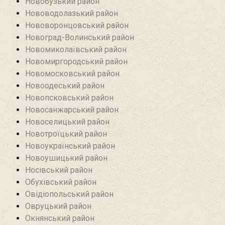
Новобузький район‎
Нововодолазький район
Нововоронцовський район‎
Новоград-Волинський район
Новомиколаївський район‎
Новомиргородський район
Новомосковський район
Новоодеський район‎
Новопсковський район‎
Новосанжарський район
Новоселицький район
Новотроїцький район
Новоукраїнський район
Новоушицький район
Носівський район
Обухівський район
Овідіопольський район‎
Овруцький район‎
Окнянський район