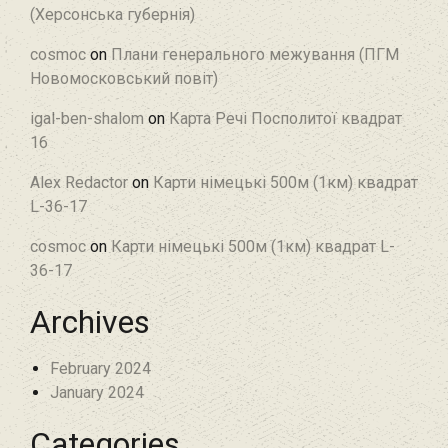
(Херсонська губернія)
cosmoc
on
Плани генерального межування (ПГМ
Новомосковський повіт)
igal-ben-shalom
on
Карта Речі Посполитої квадрат
16
Alex Redactor
on
Карти німецькі 500м (1км) квадрат
L-36-17
cosmoc
on
Карти німецькі 500м (1км) квадрат L-
36-17
Archives
February 2024
January 2024
Categories