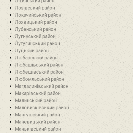
Літинський район
Лозівський район
Локачинський район
Лохвицький район
Лубенський район
Лугинський район‎
Лутугинський район
Луцький район
Любарський район‎
Любашівський район‎
Любешівський район
Любомльський район
Магдалинівський район
Макарівський район
Малинський район
Маловисківський район
Мангушський район
Маневицький район
Маньківський район‎