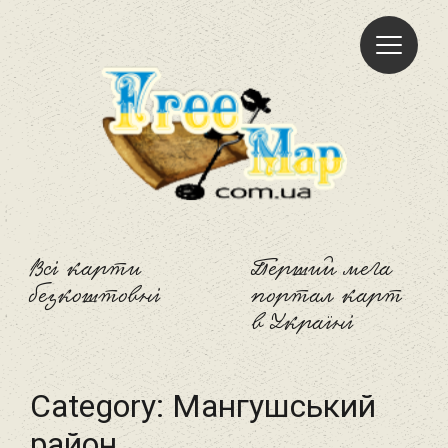
Freemap
Всі карти
Перший мега
безкоштовні
портал карт
в Україні
Category:
Мангушський
район