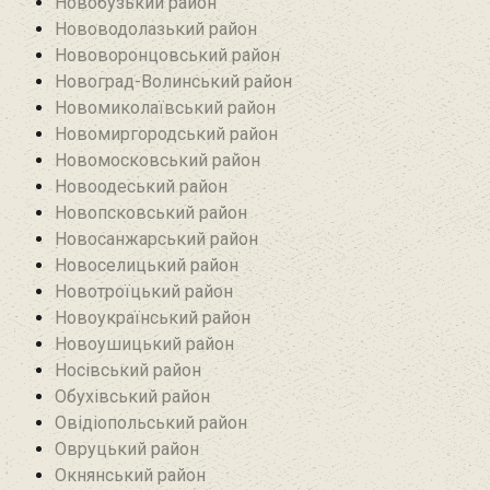
Новобузький район‎
Нововодолазький район
Нововоронцовський район‎
Новоград-Волинський район
Новомиколаївський район‎
Новомиргородський район
Новомосковський район
Новоодеський район‎
Новопсковський район‎
Новосанжарський район
Новоселицький район
Новотроїцький район
Новоукраїнський район
Новоушицький район
Носівський район
Обухівський район
Овідіопольський район‎
Овруцький район‎
Окнянський район