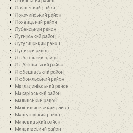
Літинський район
Лозівський район
Локачинський район
Лохвицький район
Лубенський район
Лугинський район‎
Лутугинський район
Луцький район
Любарський район‎
Любашівський район‎
Любешівський район
Любомльський район
Магдалинівський район
Макарівський район
Малинський район
Маловисківський район
Мангушський район
Маневицький район
Маньківський район‎