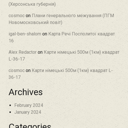
(Херсонська губернія)
cosmoc
on
Плани генерального межування (ПГМ
Новомосковський повіт)
igal-ben-shalom
on
Карта Речі Посполитої квадрат
16
Alex Redactor
on
Карти німецькі 500м (1км) квадрат
L-36-17
cosmoc
on
Карти німецькі 500м (1км) квадрат L-
36-17
Archives
February 2024
January 2024
Categories