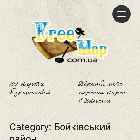
Freemap
Всі карти
Перший мега
безкоштовні
портал карт
в Україні
Category:
Бойківський
район