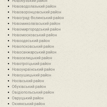
Новобузький район‎
Нововодолазький район
Нововоронцовський район‎
Новоград-Волинський район
Новомиколаївський район‎
Новомиргородський район
Новомосковський район
Новоодеський район‎
Новопсковський район‎
Новосанжарський район
Новоселицький район
Новотроїцький район
Новоукраїнський район
Новоушицький район
Носівський район
Обухівський район
Овідіопольський район‎
Овруцький район‎
Окнянський район