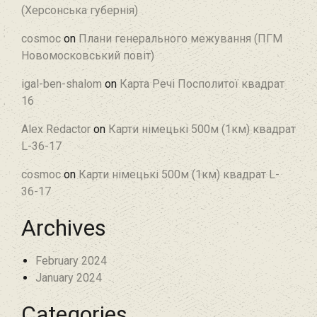
(Херсонська губернія)
cosmoc
on
Плани генерального межування (ПГМ
Новомосковський повіт)
igal-ben-shalom
on
Карта Речі Посполитої квадрат
16
Alex Redactor
on
Карти німецькі 500м (1км) квадрат
L-36-17
cosmoc
on
Карти німецькі 500м (1км) квадрат L-
36-17
Archives
February 2024
January 2024
Categories