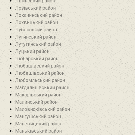
Літинський район
Лозівський район
Локачинський район
Лохвицький район
Лубенський район
Лугинський район‎
Лутугинський район
Луцький район
Любарський район‎
Любашівський район‎
Любешівський район
Любомльський район
Магдалинівський район
Макарівський район
Малинський район
Маловисківський район
Мангушський район
Маневицький район
Маньківський район‎