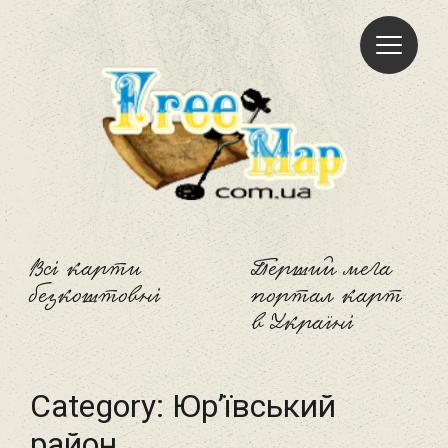
Freemap
Всі карти
Перший мега
безкоштовні
портал карт
в Україні
Category:
Юр’ївський
район