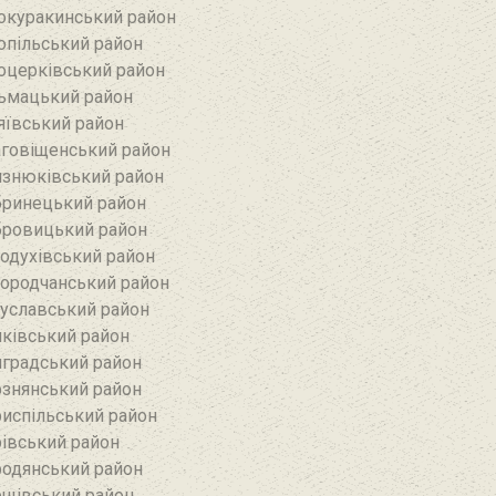
окуракинський район‎
опільський район
оцерківський район
ьмацький район
яївський район‎
говіщенський район
знюківський район
ринецький район
ровицький район
одухівський район
ородчанський район
уславський район
ківський район
градський район
знянський район
испільський район
івський район
одянський район
щівський район‎