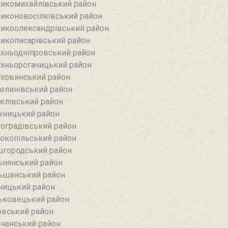
икомихайлівський район‎
иконовосілківський район‎
икоолександрівський район
икописарівський район
хньодніпровський район
хньорогачицький район
ховинський район
елинівський район‎
елівський район‎
ницький район
оградівський район
окопільський район
городський район
ьнянський район‎
ьшанський район
ницький район
ьковецький район
овський район
чанський район