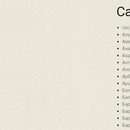
Ca
Unc
Алу
Амв
Ана
Анд
Ант
Апо
Арб
Арц
Бал
Бал
Бар
Бар
Бар
Бар