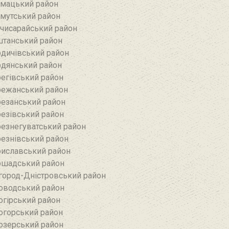
мацький район
мутський район
чисарайський район
танський район
дичівський район
дянський район
егівський район
ежанський район‎
езанський район‎
езівський район
езнегуватський район‎
езнівський район‎
иславський район
шадський район
город-Дністровський район
оводський район‎
огірський район
огорський район
озерський район