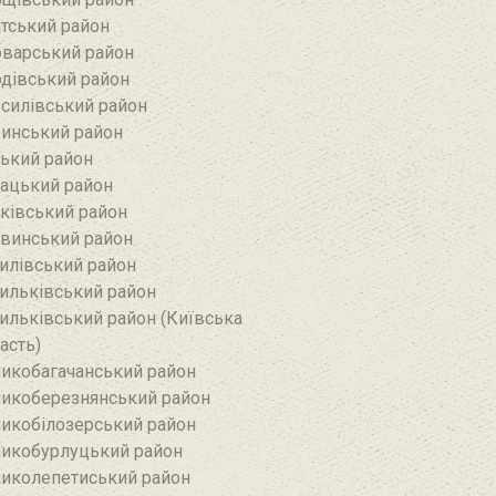
тський район‎
варський район
дівський район‎
силівський район‎
инський район
ький район‎
ацький район
ківський район
винський район
илівський район
ильківський район
ильківський район (Київська
асть)
икобагачанський район
икоберезнянський район
икобілозерський район‎
икобурлуцький район
иколепетиський район