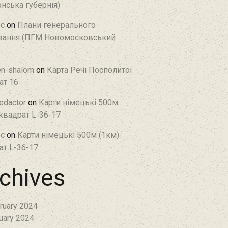
нська губернія)
c
on
Плани генерального
ання (ПГМ Новомосковський
en-shalom
on
Карта Речі Посполитої
ат 16
edactor
on
Карти німецькі 500м
 квадрат L-36-17
c
on
Карти німецькі 500м (1км)
ат L-36-17
chives
ruary 2024
uary 2024