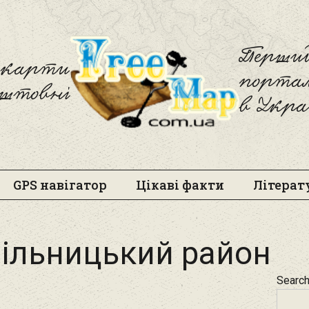
Freemap
Перший
і карти
порта
оштовні
в Укра
GPS навігатор
Цікаві факти
Літерат
ільницький район
Searc