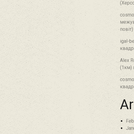
(Херсо
cosmo
межув
повіт)
igal-b
квадр
Alex R
(1км)
cosmo
квадр
Ar
Feb
Jan