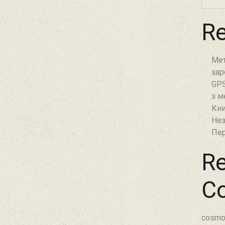
Re
Мет
зар
GPS
з м
Кни
Нез
Пер
Re
C
cosmo