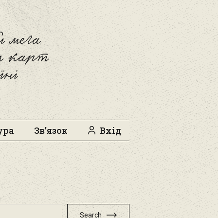
 мега
л карт
їні
ура
Зв’язок
Вхід
h
Search