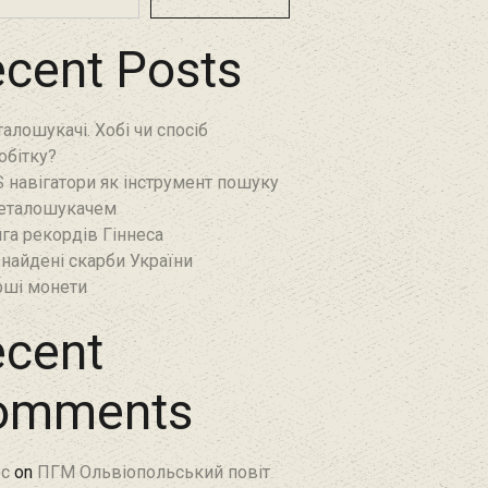
cent Posts
алошукачі. Хобі чи спосіб
обітку?
 навігатори як інструмент пошуку
еталошукачем
га рекордів Гіннеса
найдені скарби України
ші монети
cent
omments
c
on
ПГМ Ольвіопольський повіт