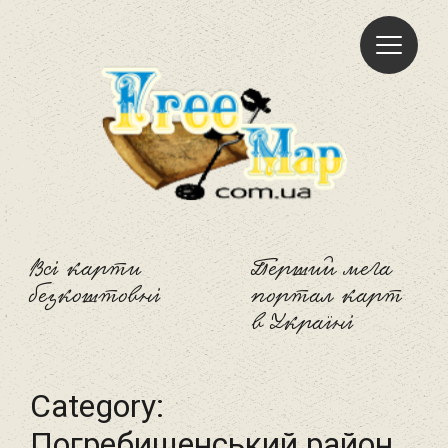
Freemap
Всі карти
Перший мега
безкоштовні
портал карт
в Україні
Category:
Погребищенський район