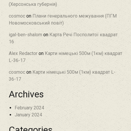
(Херсонська губернія)
cosmoc
on
Плани генерального межування (ПГМ
Новомосковський повіт)
igal-ben-shalom
on
Карта Речі Посполитої квадрат
16
Alex Redactor
on
Карти німецькі 500м (1км) квадрат
L-36-17
cosmoc
on
Карти німецькі 500м (1км) квадрат L-
36-17
Archives
February 2024
January 2024
Categories