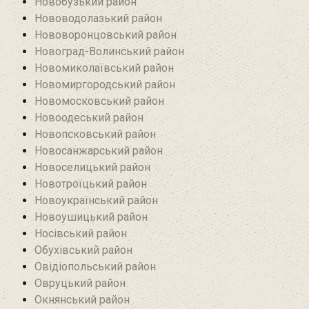
Новобузький район‎
Нововодолазький район
Нововоронцовський район‎
Новоград-Волинський район
Новомиколаївський район‎
Новомиргородський район
Новомосковський район
Новоодеський район‎
Новопсковський район‎
Новосанжарський район
Новоселицький район
Новотроїцький район
Новоукраїнський район
Новоушицький район
Носівський район
Обухівський район
Овідіопольський район‎
Овруцький район‎
Окнянський район