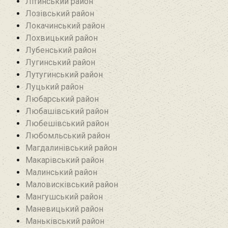
Літинський район
Лозівський район
Локачинський район
Лохвицький район
Лубенський район
Лугинський район‎
Лутугинський район
Луцький район
Любарський район‎
Любашівський район‎
Любешівський район
Любомльський район
Магдалинівський район
Макарівський район
Малинський район
Маловисківський район
Мангушський район
Маневицький район
Маньківський район‎