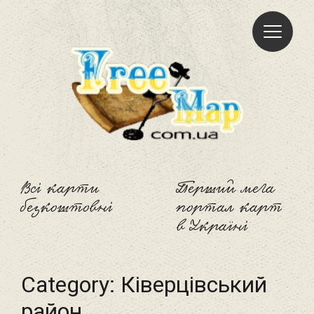
Freemap
Всі карти
Перший мега
безкоштовні
портал карт
в Україні
Category:
Ківерцівський
район‎