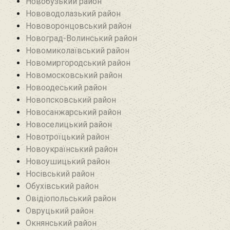
Новобузький район‎
Нововодолазький район
Нововоронцовський район‎
Новоград-Волинський район
Новомиколаївський район‎
Новомиргородський район
Новомосковський район
Новоодеський район‎
Новопсковський район‎
Новосанжарський район
Новоселицький район
Новотроїцький район
Новоукраїнський район
Новоушицький район
Носівський район
Обухівський район
Овідіопольський район‎
Овруцький район‎
Окнянський район