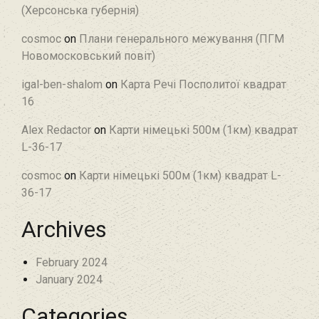
(Херсонська губернія)
cosmoc
on
Плани генерального межування (ПГМ
Новомосковський повіт)
igal-ben-shalom
on
Карта Речі Посполитої квадрат
16
Alex Redactor
on
Карти німецькі 500м (1км) квадрат
L-36-17
cosmoc
on
Карти німецькі 500м (1км) квадрат L-
36-17
Archives
February 2024
January 2024
Categories