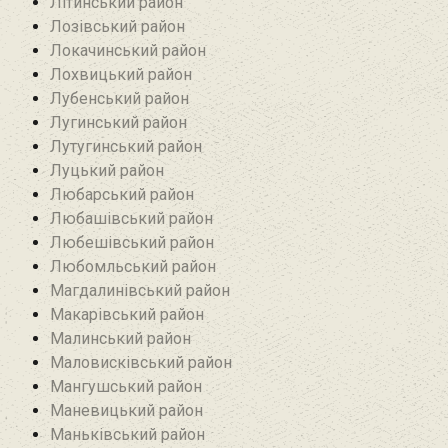
Літинський район
Лозівський район
Локачинський район
Лохвицький район
Лубенський район
Лугинський район‎
Лутугинський район
Луцький район
Любарський район‎
Любашівський район‎
Любешівський район
Любомльський район
Магдалинівський район
Макарівський район
Малинський район
Маловисківський район
Мангушський район
Маневицький район
Маньківський район‎