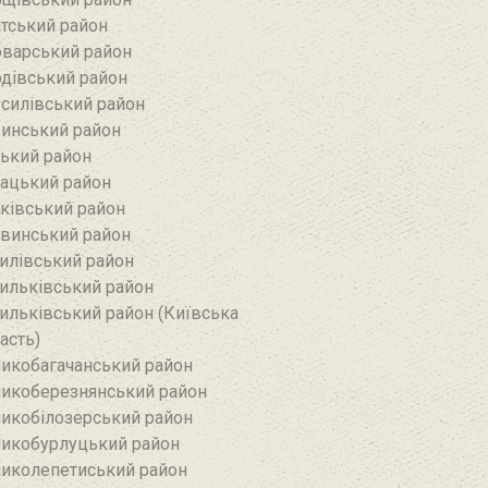
тський район‎
варський район
дівський район‎
силівський район‎
инський район
ький район‎
ацький район
ківський район
винський район
илівський район
ильківський район
ильківський район (Київська
асть)
икобагачанський район
икоберезнянський район
икобілозерський район‎
икобурлуцький район
иколепетиський район