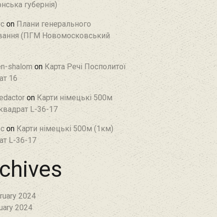
нська губернія)
c
on
Плани генерального
ання (ПГМ Новомосковський
en-shalom
on
Карта Речі Посполитої
ат 16
edactor
on
Карти німецькі 500м
 квадрат L-36-17
c
on
Карти німецькі 500м (1км)
ат L-36-17
chives
ruary 2024
uary 2024