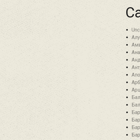
Ca
Unc
Алу
Амв
Ана
Анд
Ант
Апо
Арб
Арц
Бал
Бал
Бар
Бар
Бар
Бар