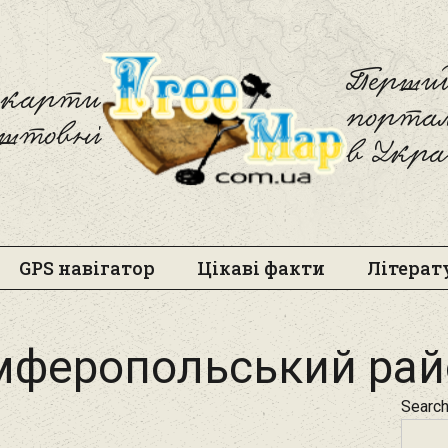
Freemap
Перший
і карти
порта
оштовні
в Укра
GPS навігатор
Цікаві факти
Літерат
мферопольський рай
Searc