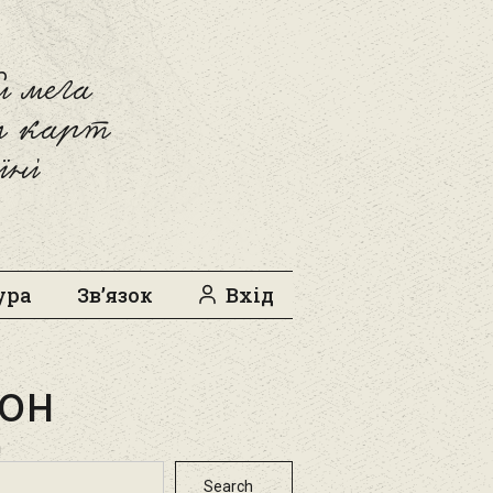
 мега
л карт
їні
ура
Зв’язок
Вхід
он
h
Search