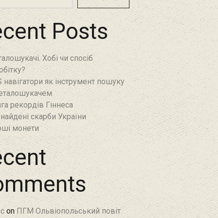
cent Posts
алошукачі. Хобі чи спосіб
обітку?
 навігатори як інструмент пошуку
еталошукачем
га рекордів Гіннеса
найдені скарби України
ші монети
cent
omments
c
on
ПГМ Ольвіопольський повіт