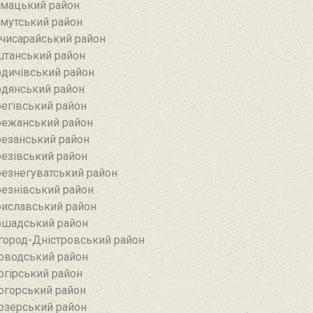
мацький район
мутський район
чисарайський район
танський район
дичівський район
дянський район
егівський район
ежанський район‎
езанський район‎
езівський район
езнегуватський район‎
езнівський район‎
иславський район
шадський район
город-Дністровський район
оводський район‎
огірський район
огорський район
озерський район