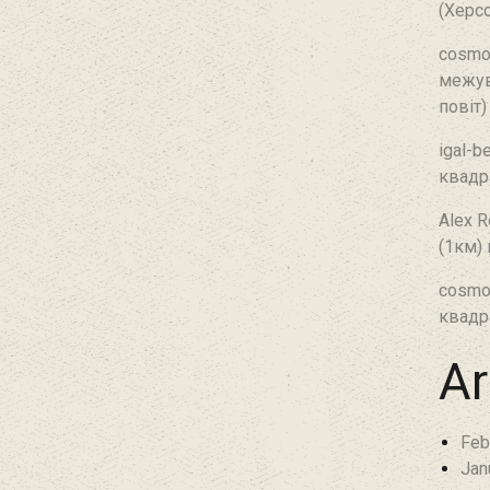
(Херсо
cosmo
межув
повіт)
igal-b
квадр
Alex R
(1км)
cosmo
квадр
Ar
Feb
Jan