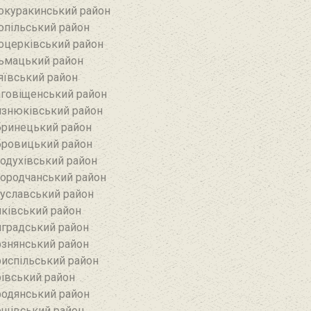
окуракинський район‎
опільський район
оцерківський район
ьмацький район
яївський район‎
говіщенський район
знюківський район
ринецький район
ровицький район
одухівський район
ородчанський район
уславський район
ківський район
градський район
знянський район
испільський район
івський район
одянський район
щівський район‎