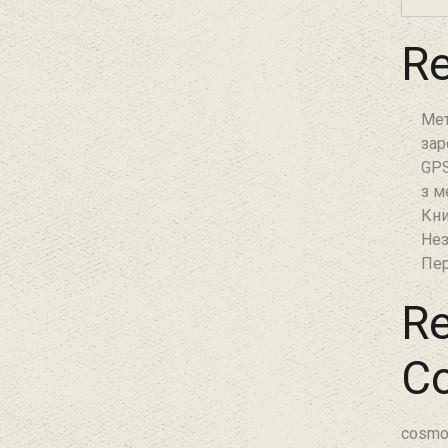
Re
Мет
зар
GPS
з м
Кни
Нез
Пер
Re
C
cosmo