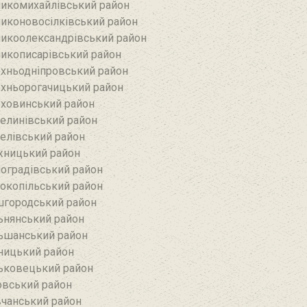
икомихайлівський район‎
иконовосілківський район‎
икоолександрівський район
икописарівський район
хньодніпровський район
хньорогачицький район
ховинський район
елинівський район‎
елівський район‎
ницький район
оградівський район
окопільський район
городський район
ьнянський район‎
ьшанський район
ницький район
ьковецький район
овський район
чанський район