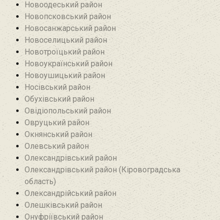
Новоодеський район‎
Новопсковський район‎
Новосанжарський район
Новоселицький район
Новотроїцький район
Новоукраїнський район
Новоушицький район
Носівський район
Обухівський район
Овідіопольський район‎
Овруцький район‎
Окнянський район
Олевський район‎
Олександрівський район
Олександрівський район (Кіровоградська
область)
Олександрійський район
Олешківський район
Онуфріївський район‎