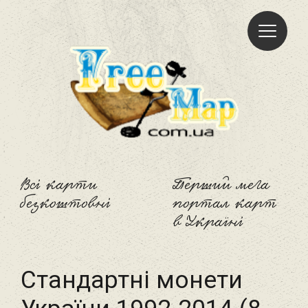
Freemap
Всі карти
Перший мега
безкоштовні
портал карт
в Україні
Стандартні монети