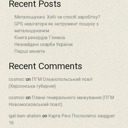
Recent Posts
Металошукачі. Хобі чи спосіб заробітку?
GPS навігатори як інструмент пошуку з
металошукачем
Книга рекордів Гіннеса
Незнайдені скарби України
Перші монети
Recent Comments
cosmoc
on
ПГМ Ольвіопольський повіт
(Херсонська губернія)
cosmoc
on
Плани генерального межування (ПГМ
Новомосковський повіт)
igal-ben-shalom
on
Карта Речі Посполитої квадрат
16