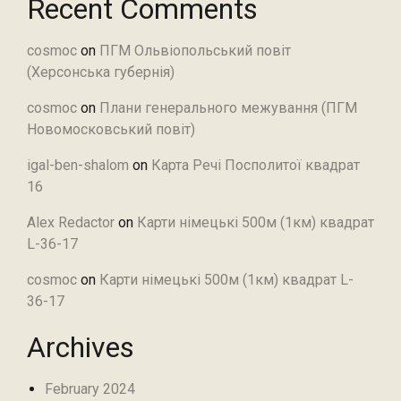
Recent Comments
cosmoc
on
ПГМ Ольвіопольський повіт
(Херсонська губернія)
cosmoc
on
Плани генерального межування (ПГМ
Новомосковський повіт)
igal-ben-shalom
on
Карта Речі Посполитої квадрат
16
Alex Redactor
on
Карти німецькі 500м (1км) квадрат
L-36-17
cosmoc
on
Карти німецькі 500м (1км) квадрат L-
36-17
Archives
February 2024