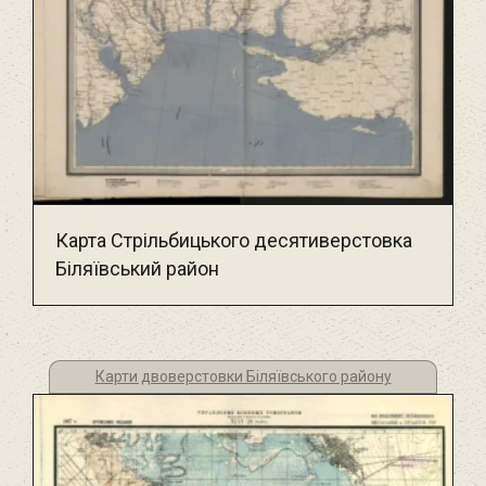
Карта Стрільбицького десятиверстовка
Біляївський район
Карти двоверстовки Біляївського району