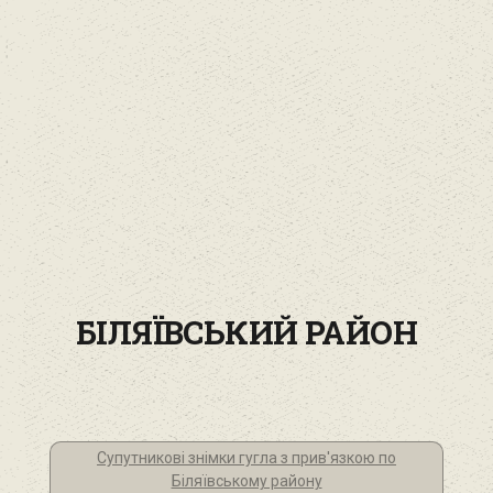
БІЛЯЇВСЬКИЙ РАЙОН‎
Супутникові знімки гугла з прив'язкою по
Біляївському району