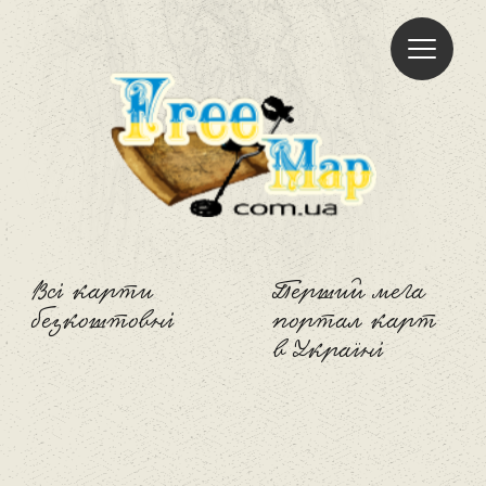
Freemap
Всі карти
Перший мега
безкоштовні
портал карт
в Україні