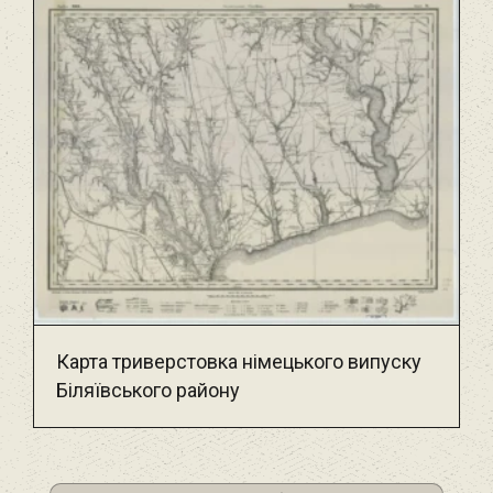
Карта триверстовка німецького випуску
Біляївського району