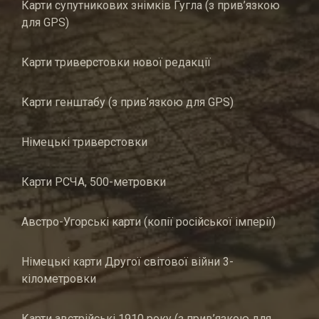
Карти супутникових знімків Гугла (з прив’язкою
для GPS)
Карти триверстовки нової редакції
Карти генштабу (з прив’язкою для GPS)
Німецькі триверстовки
Карти РСЧА, 500-метровки
Австро-Угорські карти (копії російської імперії)
Німецькі карти Другої світової війни 3-
кілометровки
Карти австрійські 1910 року (з прив’язкою для