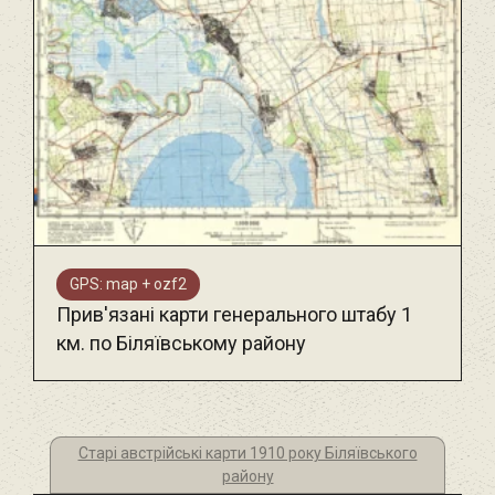
GPS: map + ozf2
Прив'язані карти генерального штабу 1
км. по Біляївському району
Старі австрійські карти 1910 року Біляївського
району