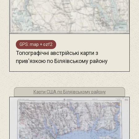
GPS: map + ozf2
Топографічні австрійські карти з
прив'язкою по Біляївському району
Карти США по Біляївському району