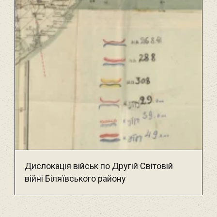
Дислокація військ по Другій Світовій
війні Біляївського району