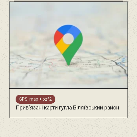
GPS: map + ozf2
Прив'язані карти гугла Біляївський район