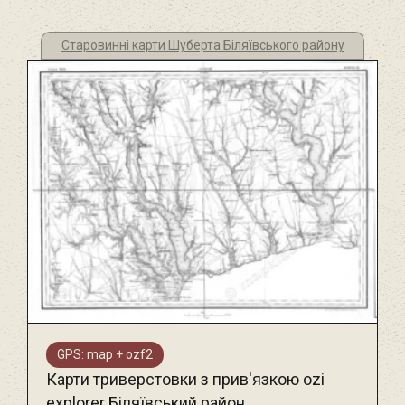
Старовинні карти Шуберта Біляївського району
GPS: map + ozf2
Карти триверстовки з прив'язкою ozi
explorer Біляївський район