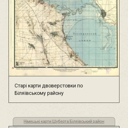
Старі карти двоверстовки по
Біляївському району
Німецькі карти Шуберта Біляївський район