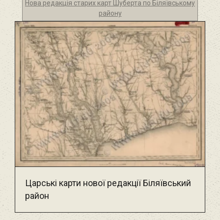
Нова редакція старих карт Шуберта по Біляївському
району
Царські карти нової редакції Біляївський
район